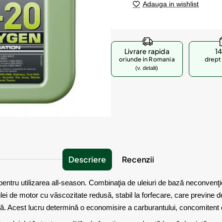
Adauga in wishlist
Livrare rapida
14
oriunde in Romania
drept 
(v. detalii)
Descriere
Recenzii
 pentru utilizarea all-season. Combinaţia de uleiuri de bază neconven
lei de motor cu vâscozitate redusă, stabil la forfecare, care previne de
zură. Acest lucru determină o economisire a carburantului, concomitent 