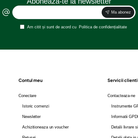
Aboneaza-te la newsletter
Ma abonez
Am citit și sunt de acord cu
Politica de confidențialitate
Contul meu
Servicii clienti
Conectare
Contacteaza-ne
Istoric comenzi
Instrumente 
Newsletter
Informatii GP
Achizitioneaza un voucher
Detalii livrare s
Retururi
Detalii plata in 