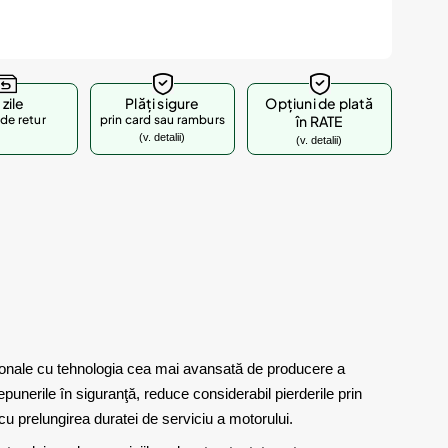
 zile
Plăți sigure
Opțiuni de plată
de retur
prin card sau ramburs
în RATE
(v. detalii)
(v. detalii)
ţionale cu tehnologia cea mai avansată de producere a
punerile în siguranţă, reduce considerabil pierderile prin
cu prelungirea duratei de serviciu a motorului.