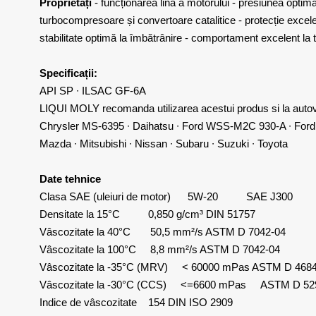
Proprietăți
- funcționarea lină a motorului - presiunea optimă 
turbocompresoare și convertoare catalitice - protecție excelentă
stabilitate optimă la îmbătrânire - comportament excelent la 
Specificații:
API SP ∙ ILSAC GF-6A
LIQUI MOLY recomanda utilizarea acestui produs si la autove
Chrysler MS-6395 ∙ Daihatsu ∙ Ford WSS-M2C 930-A ∙ Ford
Mazda ∙ Mitsubishi ∙ Nissan ∙ Subaru ∙ Suzuki ∙ Toyota
Date tehnice
Clasa SAE (uleiuri de motor) 5W-20 SAE J300
Densitate la 15°C 0,850 g/cm³ DIN 51757
Vâscozitate la 40°C 50,5 mm²/s ASTM D 7042-04
Vâscozitate la 100°C 8,8 mm²/s ASTM D 7042-04
Vâscozitate la -35°C (MRV) < 60000 mPas ASTM D 468
Vâscozitate la -30°C (CCS) <=6600 mPas ASTM D 52
Indice de vâscozitate 154 DIN ISO 2909