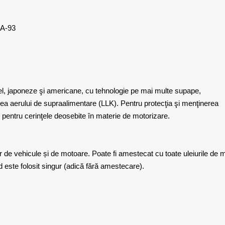
-A-93
l, japoneze şi americane, cu tehnologie pe mai multe supape,
a aerului de supraalimentare (LLK). Pentru protecţia şi menţinerea
şi pentru cerinţele deosebite în materie de motorizare.
lor de vehicule și de motoare. Poate fi amestecat cu toate uleiurile de 
d este folosit singur (adică fără amestecare).