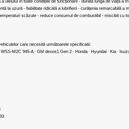
a uleiului în toate condițiile de funcționare - durată lungă de viață a m
 la uzură - fiabilitate ridicată a lubrifierii - curățenia remarcabilă a m
temperaturi scăzute - reduce consumul de combustibil - miscibil cu toa
hiculelor care necesită următoarele specificatii:
 WSS-M2C 945-A ∙ GM dexos1 Gen 2 ∙ Honda ∙ Hyundai ∙ Kia ∙ Isuzu
4
93