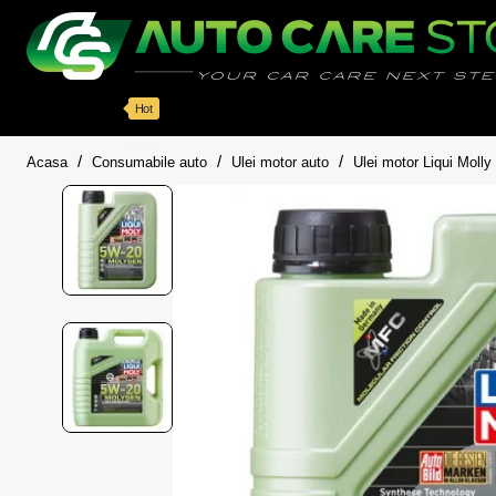
Categorii
Detailing auto
Accesorii
Pache
Hot
home
Acasa
Consumabile auto
Ulei motor auto
Ulei motor Liqui Molly