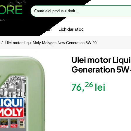
Cauta
aici
produsul
dorit...
te speciale
Oferte flash
Lichidari stoc
Ulei motor Liqui Moly Molygen New Generation 5W-20
Ulei motor Liq
Generation 5W
26
76,
lei