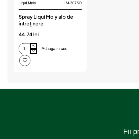
Liqui Moly
LM-3075O
Spray Liqui Moly alb de
întreţinere
44.74 lei
Adauga in cos
Spray
Liqui
Moly
alb
de
întreţinere
Fii p