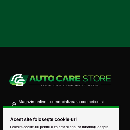
Magazin online - comercializeaza cosmetice si
accesorii auto, moto, atv, biciclete, camioane
(+40) 745 848 890
Acest site folosește cookie-uri
comenzi@autocarestore.ro
Folosim cookie-uri pentru a colecta si analiza informații despre