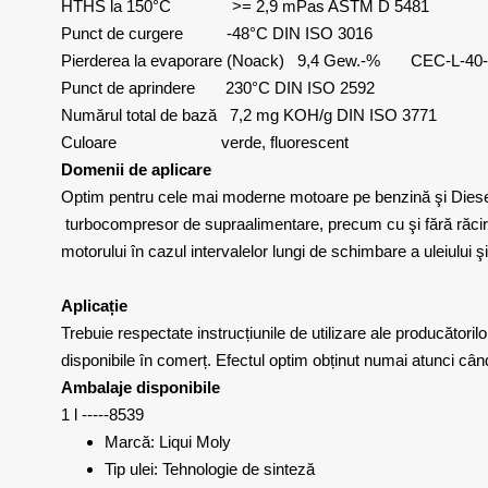
HTHS la 150°C >= 2,9 mPas ASTM D 5481
Punct de curgere -48°C DIN ISO 3016
Pierderea la evaporare (Noack) 9,4 Gew.-% CEC-L-40
Punct de aprindere 230°C DIN ISO 2592
Numărul total de bază 7,2 mg KOH/g DIN ISO 3771
Culoare verde, fluorescent
Domenii de aplicare
Optim pentru cele mai moderne motoare pe benzină şi Diese
turbocompresor de supraalimentare, precum cu şi fără răcire
motorului în cazul intervalelor lungi de schimbare a uleiului 
Aplicație
Trebuie respectate instrucțiunile de utilizare ale producători
disponibile în comerț. Efectul optim obținut numai atunci cân
Ambalaje disponibile
1 l -----8539
Marcă: Liqui Moly
Tip ulei: Tehnologie de sinteză