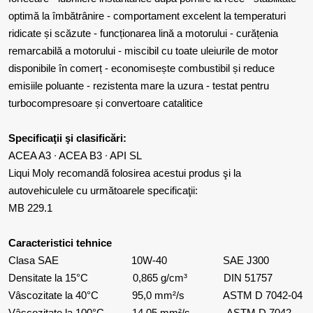
optimă la îmbătrânire - comportament excelent la temperaturi
ridicate și scăzute - funcționarea lină a motorului - curățenia
remarcabilă a motorului - miscibil cu toate uleiurile de motor
disponibile în comerț - economisește combustibil și reduce
emisiile poluante - rezistenta mare la uzura - testat pentru
turbocompresoare și convertoare catalitice
Specificaţii şi clasificări:
ACEA A3 ∙ ACEA B3 ∙ API SL
Liqui Moly recomandă folosirea acestui produs şi la
autovehiculele cu următoarele specificaţii:
MB 229.1
Caracteristici tehnice
Clasa SAE 10W-40 SAE J300
Densitate la 15°C 0,865 g/cm³ DIN 51757
Vâscozitate la 40°C 95,0 mm²/s ASTM D 7042-04
Vâscozitate la 100°C 14,05 mm²/s ASTM D 7042-