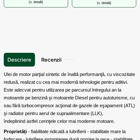
(v. detalii)
(v. detalii)
Descriere
Recenzii
Ulei de motor parţial sintetic de înaltă performanţă, cu viscozitate
redusă, realizat cu cea mai modernă tehnologie pentru aditivi.
Este adecvat pentru utilizarea pe parcursul întregului an la
motoarele pe benzină şi motoarele Diesel pentru autoturisme, cu
sau fără turbocompresor acţionat de gazele de eşapament (ATL)
şi radiator pentru aerul de supraalimentare (LLK),
îndeplinind astfel cerinţele celor mai moderne motoare.
Proprietăți
- fiabilitate ridicată a lubrifierii - stabilitate mare la
forfecare - lubrifiere instantanee după pornire la rece - stabilitate