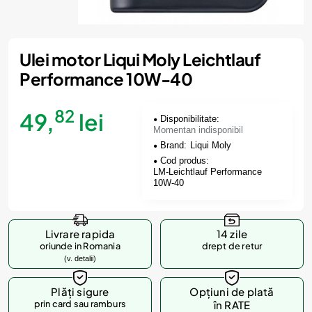
Momentan indisponibil
Ulei motor Liqui Moly Leichtlauf
Performance 10W-40
82
49,
lei
Disponibilitate:
Momentan indisponibil
Brand:
Liqui Moly
Cod produs:
LM-Leichtlauf Performance
10W-40
Livrare rapida
14 zile
oriunde in Romania
drept de retur
(v. detalii)
Plăți sigure
Opțiuni de plată
prin card sau ramburs
în RATE