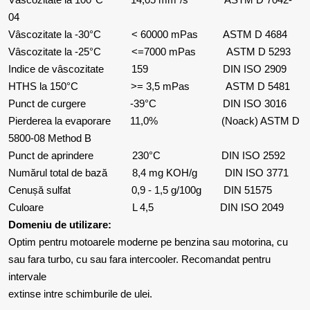
04
Vâscozitate la -30°C < 60000 mPas ASTM D 4684
Vâscozitate la -25°C <=7000 mPas ASTM D 5293
Indice de vâscozitate 159 DIN ISO 2909
HTHS la 150°C >= 3,5 mPas ASTM D 5481
Punct de curgere -39°C DIN ISO 3016
Pierderea la evaporare 11,0% (Noack) ASTM D
5800-08 Method B
Punct de aprindere 230°C DIN ISO 2592
Numărul total de bază 8,4 mg KOH/g DIN ISO 3771
Cenușă sulfat 0,9 - 1,5 g/100g DIN 51575
Culoare L 4,5 DIN ISO 2049
Domeniu de utilizare:
Optim pentru motoarele moderne pe benzina sau motorina, cu
sau fara turbo, cu sau fara intercooler. Recomandat pentru
intervale
extinse intre schimburile de ulei.