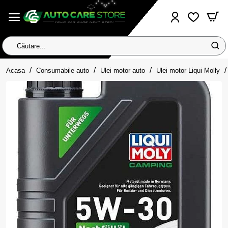
Căutare...
home
Acasa
Consumabile auto
Ulei motor auto
Ulei motor Liqui Molly