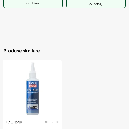
(v. detalii)
(v. detalii)
Produse similare
Liqui Moly
LM-1590O