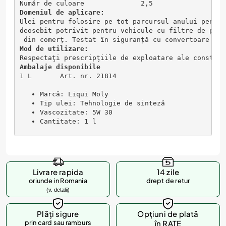
Număr de culoare              2,5                  
Domeniul de aplicare:
Ulei pentru folosire pe tot parcursul anului pentru
deosebit potrivit pentru vehicule cu filtre de part
 din comerț. Testat în siguranță cu convertoare cat
Mod de utilizare: 
Respectaţi prescripţiile de exploatare ale construc
Ambalaje disponibile
1 L       Art. nr. 21814
Marcă: Liqui Moly
Tip ulei: Tehnologie de sinteză
Vascozitate: 5W 30
Cantitate: 1 l
Livrare rapida
14 zile
oriunde in Romania
drept de retur
(v. detalii)
Plăți sigure
Opțiuni de plată
prin card sau ramburs
în RATE