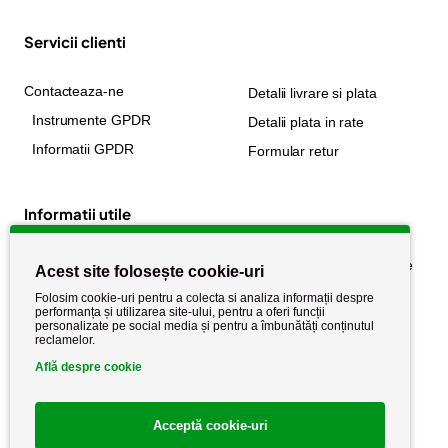
Servicii clienti
Contacteaza-ne
Detalii livrare si plata
Instrumente GPDR
Detalii plata in rate
Informatii GPDR
Formular retur
Informatii utile
Despre noi
Politica de confidențialitate
Acest site folosește cookie-uri
Stiri si noutati
Politica de retur
Folosim cookie-uri pentru a colecta si analiza informații despre
performanța și utilizarea site-ului, pentru a oferi funcții
Politica de cookie
Termeni si conditii
personalizate pe social media și pentru a îmbunătăți conținutul
reclamelor.
Află despre cookie
Acceptă cookie-uri