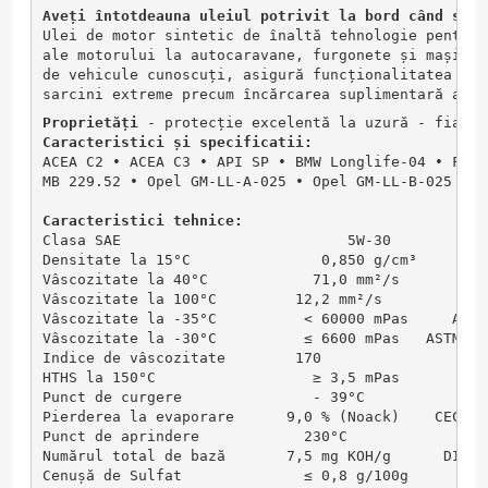
Aveți întotdeauna uleiul potrivit la bord când sunt
Ulei de motor sintetic de înaltă tehnologie pentru 
ale motorului la autocaravane, furgonete și mașini 
de vehicule cunoscuți, asigură funcționalitatea fil
sarcini extreme precum încărcarea suplimentară a re
Proprietăți
 - protecție excelentă la uzură - fiabil
Caracteristici și specificatii:
ACEA C2 • ACEA C3 • API SP • BMW Longlife-04 • Fiat
MB 229.52 • Opel GM-LL-A-025 • Opel GM-LL-B-025 • O
Caracteristici tehnice:
Clasa SAE                          5W-30           
Densitate la 15°C               0,850 g/cm³        
Vâscozitate la 40°C            71,0 mm²/s          
Vâscozitate la 100°C         12,2 mm²/s           A
Vâscozitate la -35°C          < 60000 mPas     ASTM
Vâscozitate la -30°C          ≤ 6600 mPas   ASTM D 
Indice de vâscozitate        170                   
HTHS la 150°C                  ≥ 3,5 mPas       AST
Punct de curgere               - 39°C              
Pierderea la evaporare      9,0 % (Noack)    CEC-L-
Punct de aprindere            230°C                
Numărul total de bază       7,5 mg KOH/g      DIN I
Cenușă de Sulfat              ≤ 0,8 g/100g      DIN