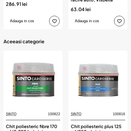
286.91 lei
63.04 lei
Adauga in cos
Adauga in cos
Aceeasi categorie
SINTO
100822
SINTO
100816
Chit poliesteric fibre 170
Chit poliesteric plus 125