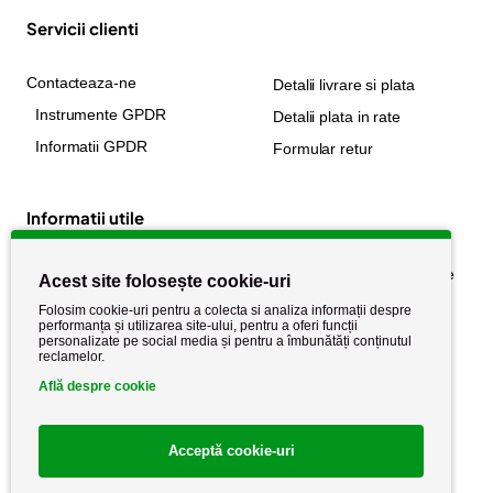
Servicii clienti
Contacteaza-ne
Detalii livrare si plata
Instrumente GPDR
Detalii plata in rate
Informatii GPDR
Formular retur
Informatii utile
Despre noi
Politica de confidențialitate
Acest site folosește cookie-uri
Stiri si noutati
Politica de retur
Folosim cookie-uri pentru a colecta si analiza informații despre
performanța și utilizarea site-ului, pentru a oferi funcții
Politica de cookie
Termeni si conditii
personalizate pe social media și pentru a îmbunătăți conținutul
reclamelor.
Află despre cookie
Acceptă cookie-uri