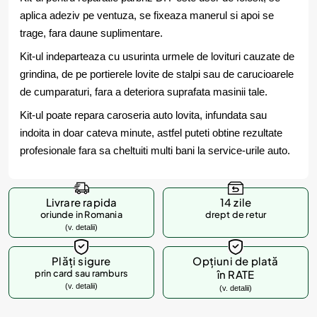
aplica adeziv pe ventuza, se fixeaza manerul si apoi se
trage, fara daune suplimentare.
Kit-ul indeparteaza cu usurinta urmele de lovituri cauzate de
grindina, de pe portierele lovite de stalpi sau de carucioarele
de cumparaturi, fara a deteriora suprafata masinii tale.
Kit-ul poate repara caroseria auto lovita, infundata sau
indoita in doar cateva minute, astfel puteti obtine rezultate
profesionale fara sa cheltuiti multi bani la service-urile auto.
Livrare rapida
14 zile
oriunde in Romania
drept de retur
(v. detalii)
Plăți sigure
Opțiuni de plată
prin card sau ramburs
în RATE
(v. detalii)
(v. detalii)