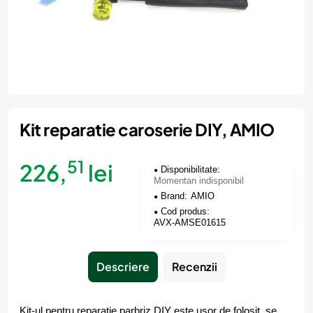
Momentan indisponibil
Kit reparatie caroserie DIY, AMIO
51
226,
lei
Disponibilitate:
Momentan indisponibil
Brand:
AMIO
Cod produs:
AVX-AMSE01615
Descriere
Recenzii
Kit-ul pentru reparatie parbriz DIY este usor de folosit, se