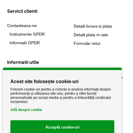
Servicii clienti
Contacteaza-ne
Detalii livrare si plata
Instrumente GPDR
Detalii plata in rate
Informatii GPDR
Formular retur
Informatii utile
Despre noi
Politica de confidențialitate
Acest site folosește cookie-uri
Stiri si noutati
Politica de retur
Folosim cookie-uri pentru a colecta si analiza informații despre
Politica de cookie
performanța și utilizarea site-ului, pentru a oferi funcții
Termeni si conditii
personalizate pe social media și pentru a îmbunătăți conținutul
reclamelor.
Află despre cookie
Acceptă cookie-uri