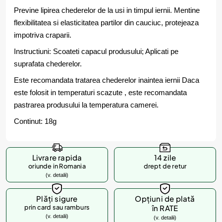
Previne lipirea chederelor de la usi in timpul iernii. Mentine
flexibilitatea si elasticitatea partilor din cauciuc, protejeaza
impotriva craparii.
Instructiuni: Scoateti capacul produsului; Aplicati pe
suprafata chederelor.
Este recomandata tratarea chederelor inaintea iernii Daca
este folosit in temperaturi scazute , este recomandata
pastrarea produsului la temperatura camerei.
Continut: 18g
Livrare rapida
14 zile
oriunde in Romania
drept de retur
(v. detalii)
Plăți sigure
Opțiuni de plată
prin card sau ramburs
în RATE
(v. detalii)
(v. detalii)