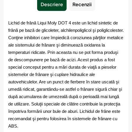
Descriere
Recenzii
Lichid de frână Liqui Moly DOT 4 este un lichid sintetic de
frână pe bază de glicoleter, alchilenpoliglicol şi poliglicolester.
Conţine inhibitori care împiedică coroziunea părţilor metalice
ale sistemului de frânare şi diminuează oxidarea la
temperaturi ridicate. Prin aceasta nu se pot forma produşi
de descompunere pe bază de acizi. Acest produs a fost
special conceput pentru a mări durata de viaţă a pieselor
sistemelor de frânare şi cuplare hidraulice ale
autovehiculelor. Are un punct de fierbere în stare uscată şi
umedă ridicat, garantându-se astfel o frânare sigură chiar şi
după acumularea de umezeală după o perioadă mai lungă
de utilizare. Soluţii speciale de clătire contribuie la protecţia
împotriva formării unor bule de aburi. Lichidul de frâne este
recomandat şi pentru folosirea în sistemele de frânare cu
ABS.