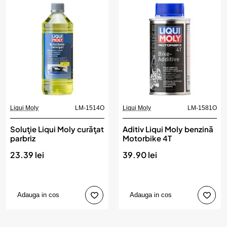
Liqui Moly
LM-1514O
Liqui Moly
LM-1581O
Soluţie Liqui Moly curăţat
Aditiv Liqui Moly benzină
parbriz
Motorbike 4T
23.39 lei
39.90 lei
Adauga in cos
Adauga in cos