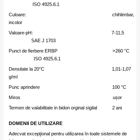
ISO 4925.6.1
Culoare: chihlimbar,
incolor
Valoare-pH: 7-11,5
SAE J 1703
Punct de fierbere ERBP >260 °C
ISO 4925.6.1
Densitate la 20°C 1,01-1,07
g/ml
Punc aprindere 100 °C
Miros ușor
Termen de valabilitate in bidon orginal sigilat 2 ani
DOMENII DE UTILIZARE
Adecvat excepţional pentru utilizarea în toate sistemele de