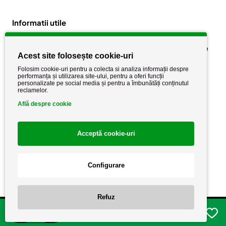
Informatii utile
Despre noi
Politica de confidențialitate
Acest site folosește cookie-uri
Stiri si noutati
Politica de retur
Folosim cookie-uri pentru a colecta si analiza informații despre
Politica de cookie
performanța și utilizarea site-ului, pentru a oferi funcții
Termeni si conditii
personalizate pe social media și pentru a îmbunătăți conținutul
reclamelor.
Află despre cookie
Acceptă cookie-uri
Configurare
Copyright AutoCareStore.ro © 2026 Toate drepturile rezervate.
Refuz
Adauga in cos