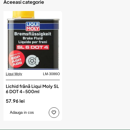
Aceeasi categorie
Liqui Moly
LM-3086O
Lichid frână Liqui Moly SL
6 DOT 4-500ml
57.96 lei
Adauga in cos