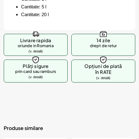
Cantitate: 5 l
Cantitate: 20 l
Livrare rapida
14 zile
oriunde in Romania
drept de retur
(v. detalii)
Plăți sigure
Opțiuni de plată
prin card sau ramburs
în RATE
(v. detalii)
(v. detalii)
Produse similare