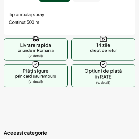
Tip ambalaj spray
Continut 500 ml
Livrare rapida
14 zile
oriunde in Romania
drept de retur
(v. detalii)
Plăți sigure
Opțiuni de plată
prin card sau ramburs
în RATE
(v. detalii)
(v. detalii)
Aceeasi categorie