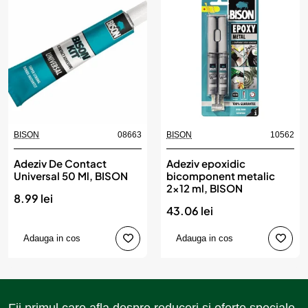
BISON
08663
BISON
10562
Adeziv De Contact
Adeziv epoxidic
Universal 50 Ml, BISON
bicomponent metalic
2x12 ml, BISON
8.99 lei
43.06 lei
Adauga in cos
Adauga in cos
Fii primul care afla despre reduceri si oferte speciale