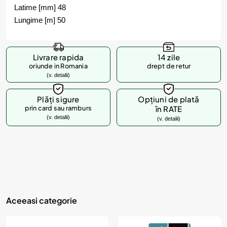
Latime [mm] 48
Lungime [m] 50
Livrare rapida
14 zile
oriunde in Romania
drept de retur
(v. detalii)
Plăți sigure
Opțiuni de plată
prin card sau ramburs
în RATE
(v. detalii)
(v. detalii)
Aceeasi categorie