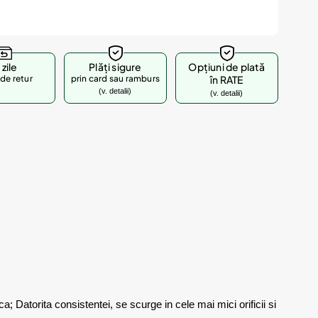
 zile
Plăți sigure
Opțiuni de plată
de retur
prin card sau ramburs
în RATE
(v. detalii)
(v. detalii)
a; Datorita consistentei, se scurge in cele mai mici orificii si