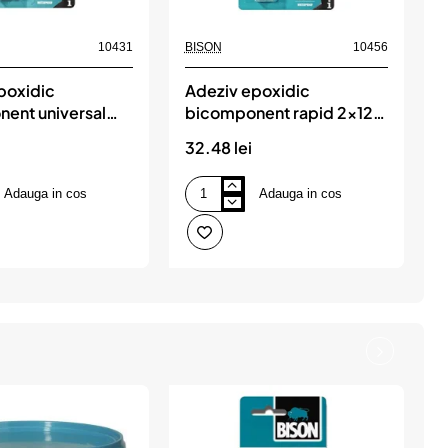
10431
BISON
10456
B
poxidic
Adeziv epoxidic
S
ent universal
bicomponent rapid 2x12
i
 BISON
ml, BISON
32.48 lei
2
Adauga in cos
Adauga in cos
Adeziv
S
epoxidic
g
t
bicomponent
-
rapid
a
2x12
i
ml,
2
BISON
g