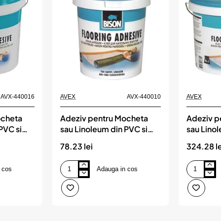
AVX-440016
AVEX
AVX-440010
AVEX
ocheta
Adeziv pentru Mocheta
Adeziv p
PVC si
sau Linoleum din PVC si
sau Linol
son
Cauciuc, 1kg, Bison
Cauciuc,
78.23 lei
324.28 le
 cos
Adauga in cos
Adeziv
Adeziv
pentru
pentru
Mocheta
Mocheta
sau
sau
Linoleum
Linoleum
din
din
PVC
PVC