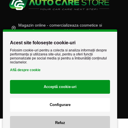
Magazin online - comercializeaza cosmetice si
accesorii auto, moto, atv, biciclete, camioane
(+40) 745 848 890
Acest site folosește cookie-uri
comenzi@autocarestore.ro
Folosim cookie-uri pentru a colecta si analiza informații despre
performanța și utilizarea site-ului, pentru a oferi funcții
personalizate pe social media și pentru a îmbunătăți conținutul
reclamelor.
Află despre cookie
Acceptă cookie-uri
Configurare
Refuz