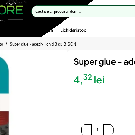
Cauta
aici
produsul
dorit...
te speciale
Oferte flash
Lichidari stoc
to
Super glue - adeziv lichid 3 gr, BISON
Super glue - ade
32
4,
lei