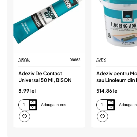
BISON
08663
AVEX
Adeziv De Contact
Adeziv pentru M
Universal 50 Ml, BISON
sau Linoleum din 
Cauciuc, 12kg, Bi
8.99 lei
514.86 lei
Adauga in cos
Adauga in
Adeziv
Adeziv
De
pentru
Contact
Mocheta
Universal
sau
50
Linoleum
Ml,
din
BISON
PVC