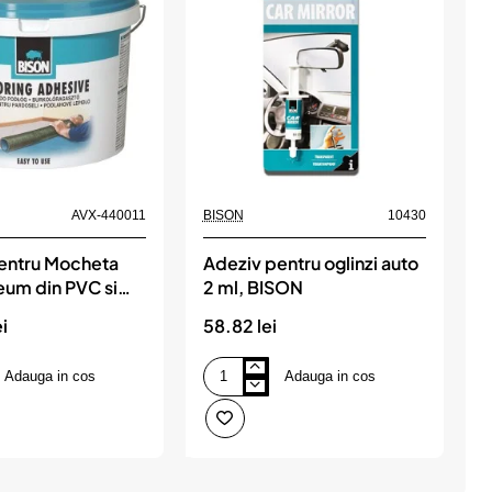
AVX-440011
BISON
10430
B
entru Mocheta
Adeziv pentru oglinzi auto
A
eum din PVC si
2 ml, BISON
 6kg, Bison
i
58.82 lei
4
Adauga in cos
Adauga in cos
Adeziv
A
pentru
p
oglinzi
b
auto
u
2
6
ml,
m
BISON