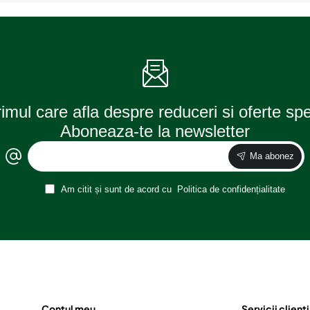
si
si
Cauciuc,
Cauciuc,
1kg,
6kg,
Bison
Bison
rimul care afla despre reduceri si oferte sp
Aboneaza-te la newsletter
Ma abonez
Am citit și sunt de acord cu
Politica de confidențialitate
Contul meu
Servicii clienti