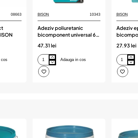
08663
BISON
10343
BISON
ct
Adeziv poliuretanic
Adeziv e
 BISON
bicomponent universal 65
bicompon
ml, BISON
2x12 ml,
47.31 lei
27.93 lei
 cos
Adauga in cos
Adeziv
Adeziv
poliuretanic
epoxidic
bicomponent
bicomponen
universal
universal
65
2x12
ml,
ml,
BISON
BISON