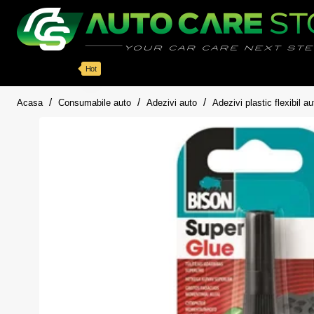
Categorii
Detailing auto
Accesorii
Pache
Hot
home
Acasa
Consumabile auto
Adezivi auto
Adezivi plastic flexibil au