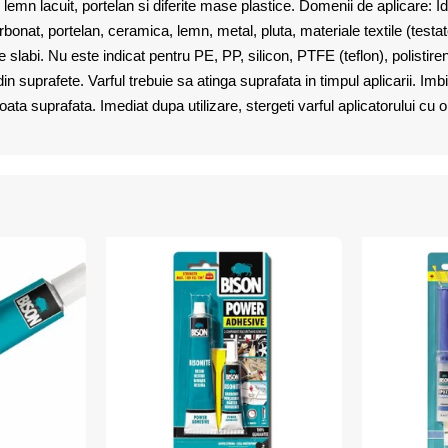
emn lacuit, portelan si diferite mase plastice. Domenii de aplicare: Id
icarbonat, portelan, ceramica, lemn, metal, pluta, materiale textile (tes
 slabi. Nu este indicat pentru PE, PP, silicon, PTFE (teflon), polistir
in suprafete. Varful trebuie sa atinga suprafata in timpul aplicarii. Imbi
a suprafata. Imediat dupa utilizare, stergeti varful aplicatorului cu o