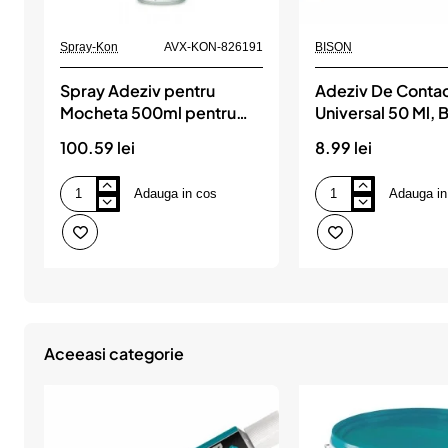
Spray-Kon
AVX-KON-826191
BISON
Spray Adeziv pentru
Adeziv De Conta
Mocheta 500ml pentru
Universal 50 Ml,
Linoleum, Mocheta Auto,
100.59 lei
8.99 lei
Mocheta Incinte Acustice,
Textile, Spray-Kon
Adauga in cos
Adauga in
Spray
Adeziv
Adeziv
De
pentru
Contact
Mocheta
Universal
500ml
50
pentru
Ml,
Linoleum,
BISON
Mocheta
Auto,
Mocheta
Aceeasi categorie
Incinte
Acustice,
Textile,
Spray-
Kon