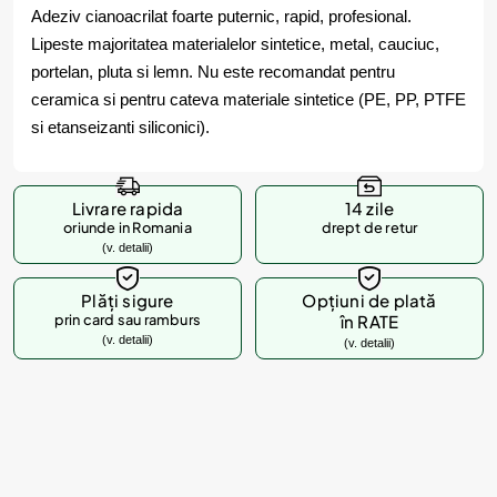
Adeziv cianoacrilat foarte puternic, rapid, profesional.
Lipeste majoritatea materialelor sintetice, metal, cauciuc,
portelan, pluta si lemn. Nu este recomandat pentru
ceramica si pentru cateva materiale sintetice (PE, PP, PTFE
si etanseizanti siliconici).
Livrare rapida
14 zile
oriunde in Romania
drept de retur
(v. detalii)
Plăți sigure
Opțiuni de plată
prin card sau ramburs
în RATE
(v. detalii)
(v. detalii)