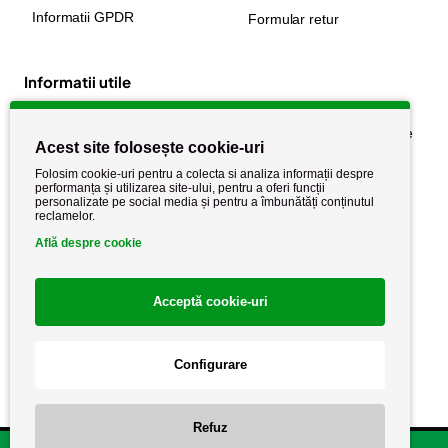
Informatii GPDR
Formular retur
Informatii utile
Despre noi
Politica de confidențialitate
Acest site folosește cookie-uri
Stiri si noutati
Politica de retur
Folosim cookie-uri pentru a colecta si analiza informații despre
Politica de cookie
performanța și utilizarea site-ului, pentru a oferi funcții
Termeni si conditii
personalizate pe social media și pentru a îmbunătăți conținutul
reclamelor.
Află despre cookie
Acceptă cookie-uri
Configurare
Copyright AutoCareStore.ro © 2026 Toate drepturile rezervate.
Refuz