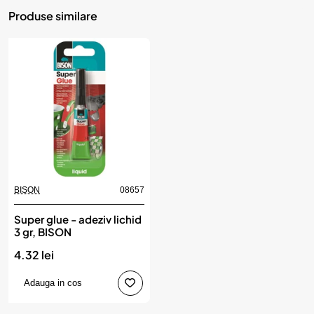
Produse similare
BISON
08657
Super glue - adeziv lichid
3 gr, BISON
4.32 lei
Adauga in cos