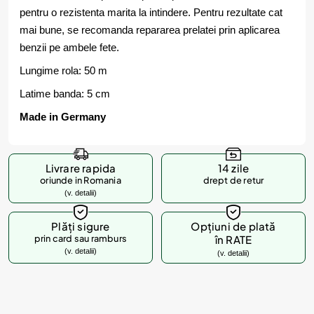
pentru o rezistenta marita la intindere. Pentru rezultate cat
mai bune, se recomanda repararea prelatei prin aplicarea
benzii pe ambele fete.
Lungime rola: 50 m
Latime banda: 5 cm
Made in Germany
Livrare rapida
14 zile
oriunde in Romania
drept de retur
(v. detalii)
Plăți sigure
Opțiuni de plată
prin card sau ramburs
în RATE
(v. detalii)
(v. detalii)