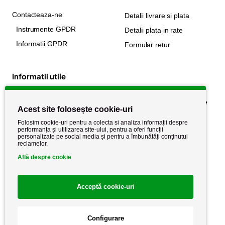
Contacteaza-ne
Detalii livrare si plata
Instrumente GPDR
Detalii plata in rate
Informatii GPDR
Formular retur
Informatii utile
Despre noi
Politica de confidențialitate
Acest site folosește cookie-uri
Stiri si noutati
Politica de retur
Folosim cookie-uri pentru a colecta si analiza informații despre
Politica de cookie
performanța și utilizarea site-ului, pentru a oferi funcții
Termeni si conditii
personalizate pe social media și pentru a îmbunătăți conținutul
reclamelor.
Află despre cookie
Acceptă cookie-uri
Configurare