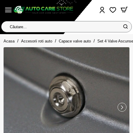
Căutare...
home
Acasa
Accesorii roti auto
Capace valve auto
Set 4 Valve Ascunse 