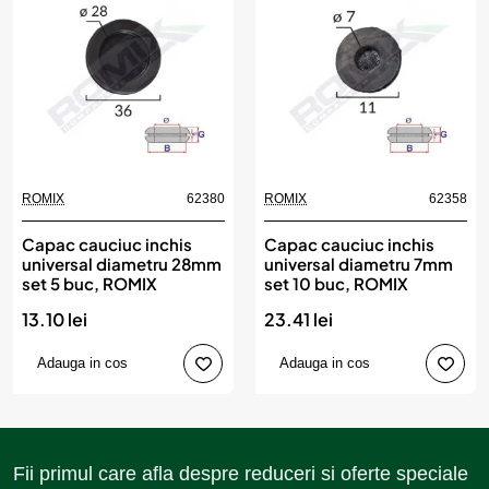
ROMIX
62380
ROMIX
62358
Capac cauciuc inchis
Capac cauciuc inchis
universal diametru 28mm
universal diametru 7mm
set 5 buc, ROMIX
set 10 buc, ROMIX
13.10 lei
23.41 lei
Adauga in cos
Adauga in cos
Fii primul care afla despre reduceri si oferte speciale