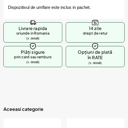
Dispozitivul de umflare este inclus in pachet.
Livrare rapida
14 zile
oriunde in Romania
drept de retur
(v. detalii)
Plăți sigure
Opțiuni de plată
prin card sau ramburs
în RATE
(v. detalii)
(v. detalii)
Aceeasi categorie