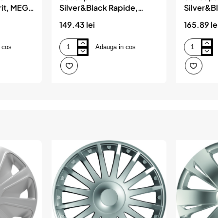
rit, MEGA
Silver&Black Rapide,
Silver&B
MEGA DRIVE
MEGA DR
149.43 lei
165.89 le
 cos
Adauga in cos
Set
Set
Capace
Capace
Roti
Roti
15`
16`
Silver&Black
Silver&Blac
Rapide,
Rapide,
MEGA
MEGA
DRIVE
DRIVE