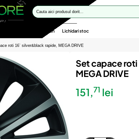
Cauta
aici
produsul
dorit...
te speciale
Oferte flash
Lichidari stoc
ace roti 16` silver&black rapide, MEGA DRIVE
Set capace roti 
MEGA DRIVE
71
151,
lei