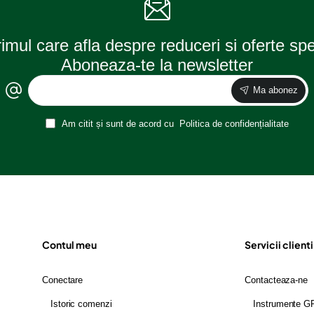
rimul care afla despre reduceri si oferte sp
Aboneaza-te la newsletter
Ma abonez
Am citit și sunt de acord cu
Politica de confidențialitate
Contul meu
Servicii clienti
Conectare
Contacteaza-ne
Istoric comenzi
Instrumente 