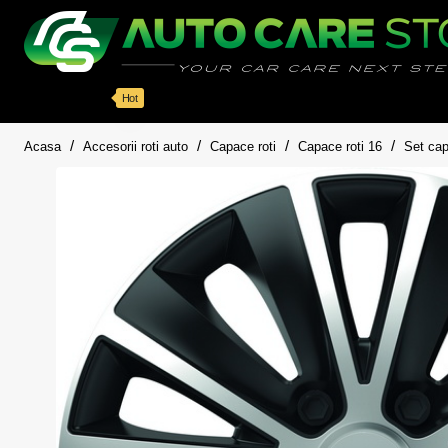
Categorii
Detailing auto
Accesorii
Pache
Hot
home
Acasa
Accesorii roti auto
Capace roti
Capace roti 16
Set cap