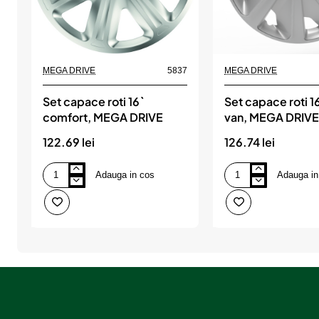
MEGA DRIVE
5837
MEGA DRIVE
Set capace roti 16`
Set capace roti 16
comfort, MEGA DRIVE
van, MEGA DRIV
122.69 lei
126.74 lei
Adauga in cos
Adauga in
Set
Set
capace
capace
roti
roti
16`
16`
comfort,
craft
MEGA
van,
DRIVE
MEGA
DRIVE