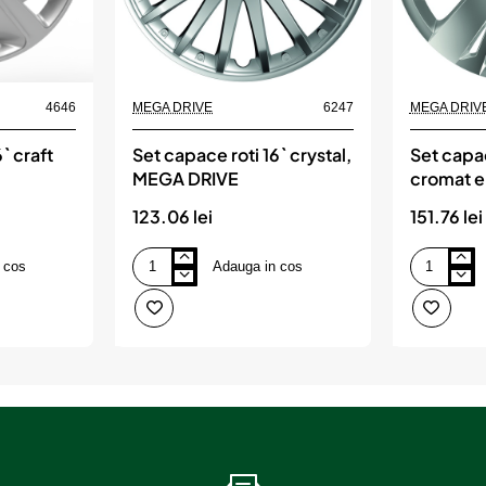
4646
MEGA DRIVE
6247
MEGA DRIV
` craft
Set capace roti 16` crystal,
Set capac
E
MEGA DRIVE
cromat 
DRIVE
123.06 lei
151.76 lei
 cos
Adauga in cos
Set
Set
capace
capace
roti
roti
16`
16`
crystal,
cu
MEGA
inel
DRIVE
cromat
energy,
MEGA
DRIVE