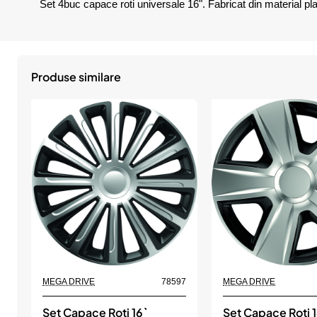
Set 4buc capace roti universale 16". Fabricat din material plas
Produse similare
MEGA DRIVE
78597
MEGA DRIVE
Set Capace Roti 16`
Set Capace Roti 1