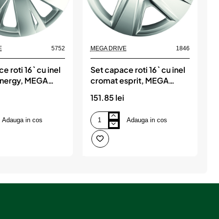
E
5752
MEGA DRIVE
1846
M
e roti 16` cu inel
Set capace roti 16` cu inel
S
energy, MEGA
cromat esprit, MEGA
DRIVE
151.85 lei
1
Adauga in cos
Adauga in cos
Set
S
capace
c
roti
r
16`
1
cu
c
inel
i
cromat
c
esprit,
r
MEGA
DRIVE
D