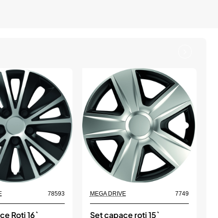
E
78593
MEGA DRIVE
7749
M
e Roti 16`
Set capace roti 15`
S