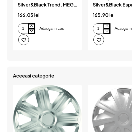
Silver&Black Trend, MEGA
Silver&Black Esp
DRIVE
DRIVE
166.05 lei
165.90 lei
Adauga in cos
Adauga in
Set
Set
Capace
Capace
Roti
Roti
16`
16`
Silver&Black
Silver&Black
Trend,
Esprit,
MEGA
MEGA
DRIVE
DRIVE
Aceeasi categorie