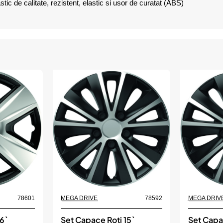
tic de calitate, rezistent, elastic si usor de curatat (ABS)
78601
MEGA DRIVE
78592
MEGA DRIV
6`
Set Capace Roti 15`
Set Capac