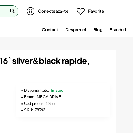
Conecteaza-te
Favorite
Contact
Despre noi
Blog
Branduri
16` silver&black rapide,
Disponibilitate:
În stoc
Brand:
MEGA DRIVE
Cod produs:
9255
SKU:
78593