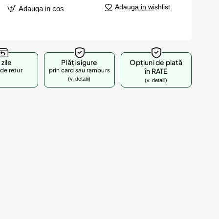
Adauga in wishlist
Adauga in cos
 zile
Plăți sigure
Opțiuni de plată
de retur
prin card sau ramburs
în RATE
(v. detalii)
(v. detalii)