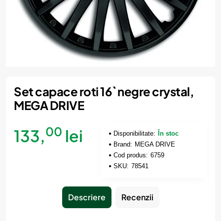
Set capace roti 16` negre crystal,
MEGA DRIVE
00
133,
lei
Disponibilitate:
În stoc
Brand:
MEGA DRIVE
Cod produs:
6759
SKU:
78541
Descriere
Recenzii