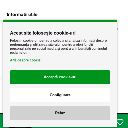
Informatii utile
Despre noi
Politica de confidențialitate
Acest site folosește cookie-uri
Stiri si noutati
Politica de retur
Folosim cookie-uri pentru a colecta si analiza informații despre
Politica de cookie
performanța și utilizarea site-ului, pentru a oferi funcții
Termeni si conditii
personalizate pe social media și pentru a îmbunătăți conținutul
reclamelor.
Află despre cookie
Acceptă cookie-uri
Configurare
Copyright AutoCareStore.ro © 2026 Toate drepturile rezervate.
Refuz
Adauga in cos