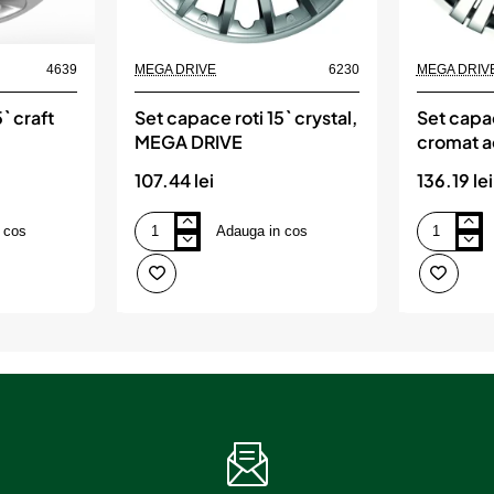
4639
MEGA DRIVE
6230
MEGA DRIV
` craft
Set capace roti 15` crystal,
Set capac
E
MEGA DRIVE
cromat a
DRIVE
107.44 lei
136.19 lei
 cos
Adauga in cos
Set
Set
capace
capace
roti
roti
15`
15`
crystal,
cu
MEGA
inel
DRIVE
cromat
active,
MEGA
DRIVE