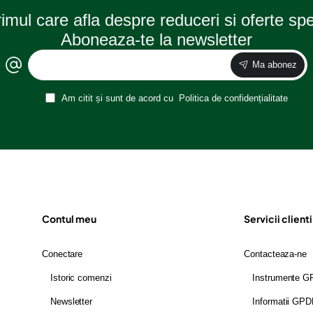
rimul care afla despre reduceri si oferte sp
Aboneaza-te la newsletter
Ma abonez
Am citit și sunt de acord cu
Politica de confidențialitate
Contul meu
Servicii clienti
Conectare
Contacteaza-ne
Istoric comenzi
Instrumente 
Newsletter
Informatii GP