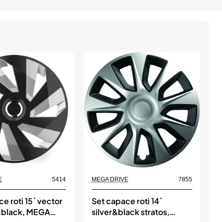
E
5414
MEGA DRIVE
7855
M
e roti 15` vector
Set capace roti 14`
S
r&black, MEGA
silver&black stratos,
s