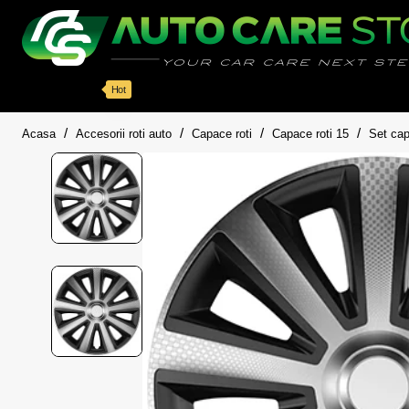
Categorii
Detailing auto
Accesorii
Pache
Hot
home
Acasa
Accesorii roti auto
Capace roti
Capace roti 15
Set cap