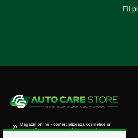
Fii p
Magazin online - comercializeaza cosmetice si
accesorii auto, moto, atv, biciclete, camioane