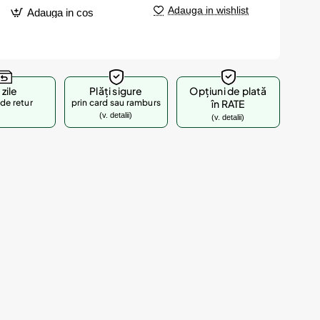
Adauga in wishlist
Adauga in cos
 zile
Plăți sigure
Opțiuni de plată
de retur
prin card sau ramburs
în RATE
(v. detalii)
(v. detalii)