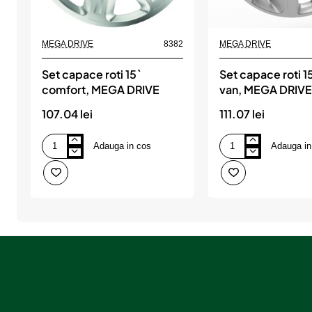
MEGA DRIVE
8382
MEGA DRIVE
Set capace roti 15`
Set capace roti 15
comfort, MEGA DRIVE
van, MEGA DRIV
107.04 lei
111.07 lei
Adauga in cos
Adauga in
Set
Set
capace
capace
roti
roti
15`
15`
comfort,
craft
MEGA
van,
DRIVE
MEGA
DRIVE