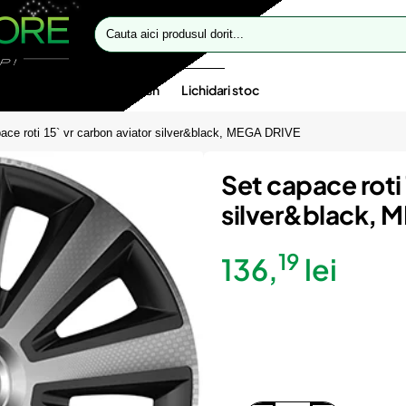
Cauta
aici
produsul
dorit...
te speciale
Oferte flash
Lichidari stoc
ace roti 15` vr carbon aviator silver&black, MEGA DRIVE
Set capace roti 
silver&black, 
19
136,
lei