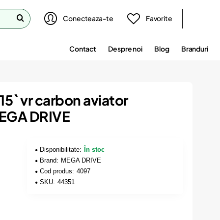
Conecteaza-te
Favorite
Contact
Despre noi
Blog
Branduri
15` vr carbon aviator
MEGA DRIVE
Disponibilitate:
În stoc
Brand:
MEGA DRIVE
Cod produs:
4097
SKU:
44351