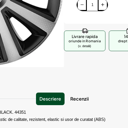
Livrare rapida
14
oriunde in Romania
drept 
(v. detalii)
Descriere
Recenzii
LACK. 44351
tic de calitate, rezistent, elastic si usor de curatat (ABS)