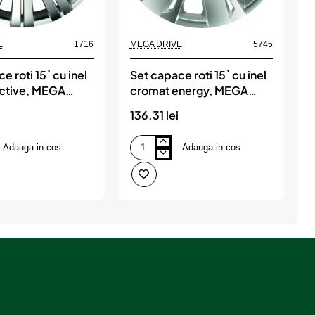
E
1716
MEGA DRIVE
5745
M
e roti 15` cu inel
Set capace roti 15` cu inel
S
ctive, MEGA
cromat energy, MEGA
DRIVE
136.31 lei
1
Adauga in cos
Adauga in cos
Set
S
capace
c
roti
r
15`
1
cu
c
inel
i
cromat
c
energy,
e
MEGA
DRIVE
D