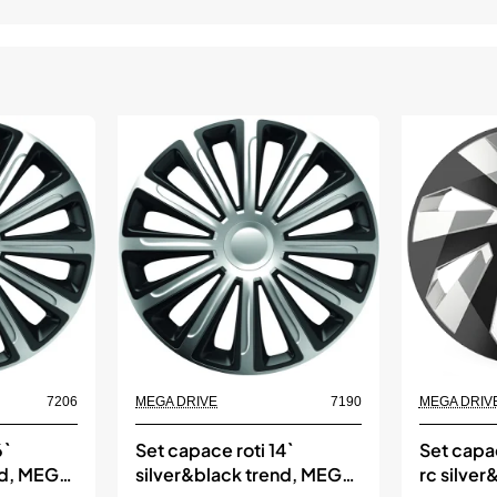
7206
MEGA DRIVE
7190
MEGA DRIV
6`
Set capace roti 14`
Set capac
nd, MEGA
silver&black trend, MEGA
rc silve