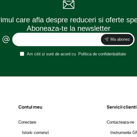
rimul care afla despre reduceri si oferte sp
Aboneaza-te la newsletter
Ma abonez
Am citit și sunt de acord cu
Politica de confidențialitate
Contul meu
Servicii clienti
Conectare
Contacteaza-ne
Istoric comenzi
Instrumente 