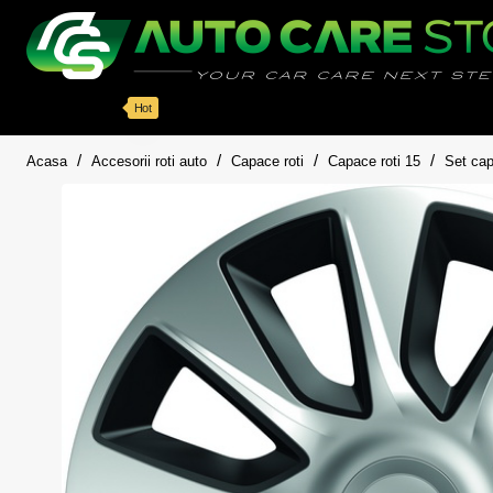
Categorii
Detailing auto
Accesorii
Pache
Hot
home
Acasa
Accesorii roti auto
Capace roti
Capace roti 15
Set cap