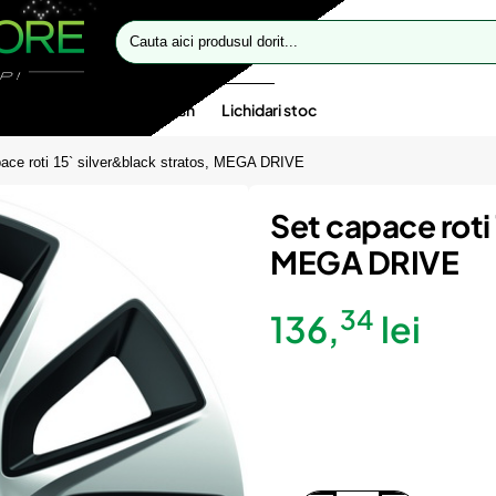
Cauta
aici
produsul
dorit...
te speciale
Oferte flash
Lichidari stoc
ace roti 15` silver&black stratos, MEGA DRIVE
Set capace roti 
MEGA DRIVE
34
136,
lei