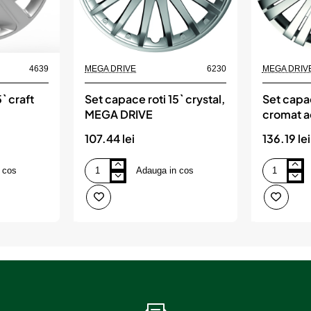
4639
MEGA DRIVE
6230
MEGA DRIV
` craft
Set capace roti 15` crystal,
Set capac
E
MEGA DRIVE
cromat a
DRIVE
107.44 lei
136.19 lei
 cos
Adauga in cos
Set
Set
capace
capace
roti
roti
15`
15`
crystal,
cu
MEGA
inel
DRIVE
cromat
active,
MEGA
DRIVE