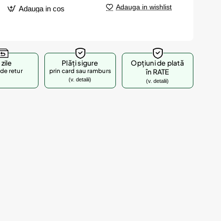
Adauga in wishlist
Adauga in cos
 zile
Plăți sigure
Opțiuni de plată
de retur
prin card sau ramburs
în RATE
(v. detalii)
(v. detalii)