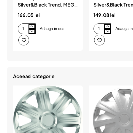
Silver&Black Trend, MEGA
Silver&Black Tr
DRIVE
DRIVE
166.05 lei
149.08 lei
Adauga in cos
Adauga in
Set
Set
Capace
Capace
Roti
Roti
16`
15`
Silver&Black
Silver&Black
Trend,
Trend,
MEGA
MEGA
DRIVE
DRIVE
Aceeasi categorie