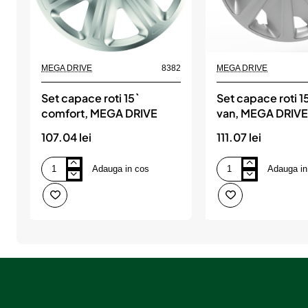
MEGA DRIVE
8382
MEGA DRIVE
Set capace roti 15`
Set capace roti 15
comfort, MEGA DRIVE
van, MEGA DRIV
107.04 lei
111.07 lei
Adauga in cos
Adauga in
Set
Set
capace
capace
roti
roti
15`
15`
comfort,
craft
MEGA
van,
DRIVE
MEGA
DRIVE