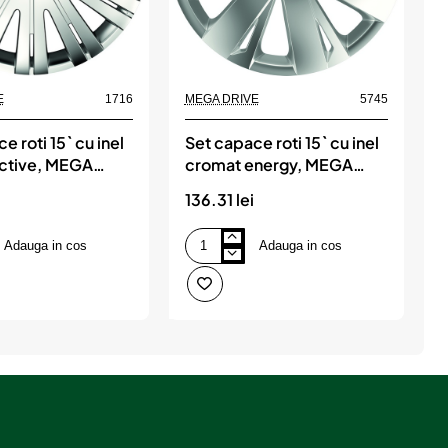
E
1716
MEGA DRIVE
5745
M
e roti 15` cu inel
Set capace roti 15` cu inel
S
ctive, MEGA
cromat energy, MEGA
DRIVE
136.31 lei
1
Adauga in cos
Adauga in cos
Set
S
capace
c
roti
r
15`
1
cu
c
inel
i
cromat
c
energy,
e
MEGA
DRIVE
D