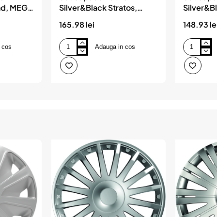
end, MEGA
Silver&Black Stratos,
Silver&B
MEGA DRIVE
DRIVE
165.98 lei
148.93 le
 cos
Adauga in cos
Set
Set
Capace
Capace
Roti
Roti
16`
15`
Silver&Black
Silver&Blac
Stratos,
Esprit,
MEGA
MEGA
DRIVE
DRIVE