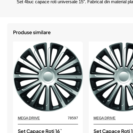
Set 4buc capace roti universale 15". Fabricat din material plas
Produse similare
MEGA DRIVE
78597
MEGA DRIVE
Set Capace Roti 16`
Set Capace Roti 1