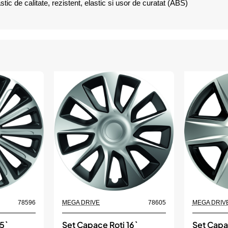
tic de calitate, rezistent, elastic si usor de curatat (ABS)
78596
MEGA DRIVE
78605
MEGA DRIV
5`
Set Capace Roti 16`
Set Capac