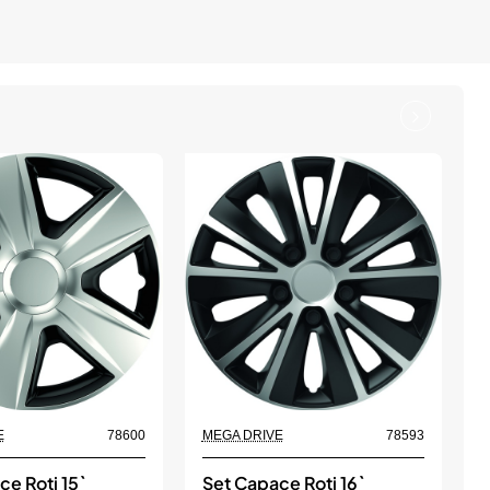
E
78600
MEGA DRIVE
78593
M
e Roti 15`
Set Capace Roti 16`
S