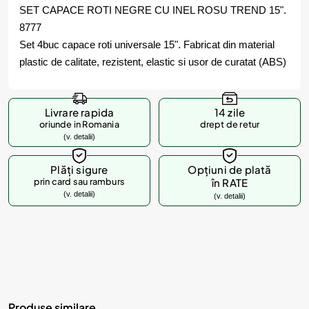
SET CAPACE ROTI NEGRE CU INEL ROSU TREND 15".
8777
Set 4buc capace roti universale 15". Fabricat din material
plastic de calitate, rezistent, elastic si usor de curatat (ABS)
Livrare rapida
14 zile
oriunde in Romania
drept de retur
(v. detalii)
Plăți sigure
Opțiuni de plată
prin card sau ramburs
în RATE
(v. detalii)
(v. detalii)
Produse similare