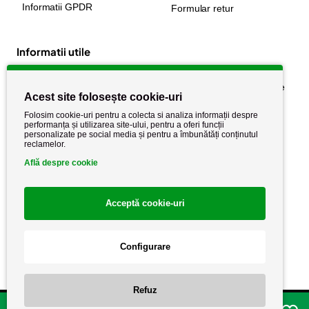
Informatii GPDR
Formular retur
Informatii utile
Despre noi
Politica de confidențialitate
Acest site folosește cookie-uri
Stiri si noutati
Politica de retur
Folosim cookie-uri pentru a colecta si analiza informații despre
Politica de cookie
performanța și utilizarea site-ului, pentru a oferi funcții
Termeni si conditii
personalizate pe social media și pentru a îmbunătăți conținutul
reclamelor.
Află despre cookie
Acceptă cookie-uri
Configurare
Copyright AutoCareStore.ro © 2026 Toate drepturile rezervate.
Refuz