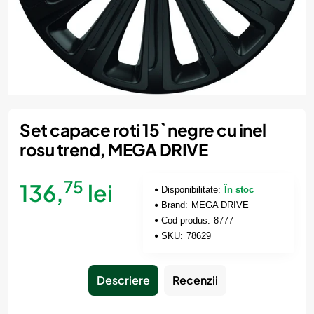
Set capace roti 15` negre cu inel
rosu trend, MEGA DRIVE
75
136,
lei
Disponibilitate:
În stoc
Brand:
MEGA DRIVE
Cod produs:
8777
SKU:
78629
Descriere
Recenzii