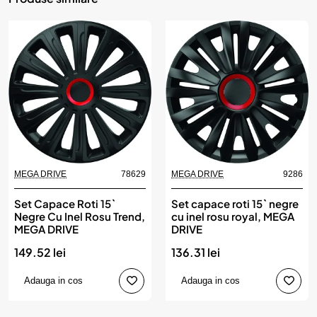
MEGA DRIVE
78629
MEGA DRIVE
9286
Set Capace Roti 15`
Set capace roti 15` negre
Negre Cu Inel Rosu Trend,
cu inel rosu royal, MEGA
MEGA DRIVE
DRIVE
149.52 lei
136.31 lei
Adauga in cos
Adauga in cos