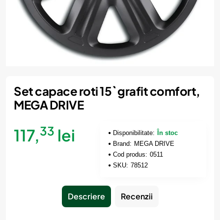
Set capace roti 15` grafit comfort,
MEGA DRIVE
33
117,
lei
Disponibilitate:
În stoc
Brand:
MEGA DRIVE
Cod produs:
0511
SKU:
78512
Descriere
Recenzii