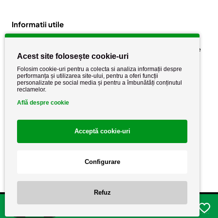
Informatii utile
Despre noi
Politica de confidențialitate
Acest site folosește cookie-uri
Stiri si noutati
Politica de retur
Folosim cookie-uri pentru a colecta si analiza informații despre
Politica de cookie
performanța și utilizarea site-ului, pentru a oferi funcții
Termeni si conditii
personalizate pe social media și pentru a îmbunătăți conținutul
reclamelor.
Află despre cookie
Acceptă cookie-uri
Configurare
Copyright AutoCareStore.ro © 2026 Toate drepturile rezervate.
Refuz
Adauga in cos