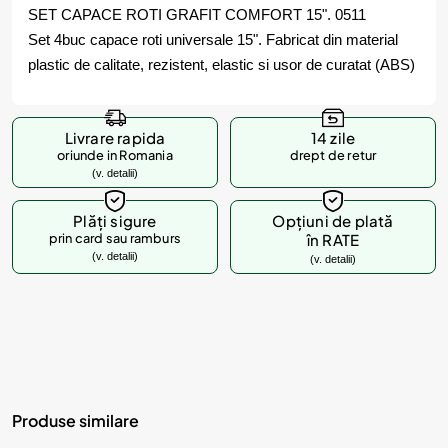
SET CAPACE ROTI GRAFIT COMFORT 15". 0511
Set 4buc capace roti universale 15". Fabricat din material
plastic de calitate, rezistent, elastic si usor de curatat (ABS)
Livrare rapida
14 zile
oriunde in Romania
drept de retur
(v. detalii)
Plăți sigure
Opțiuni de plată
prin card sau ramburs
în RATE
(v. detalii)
(v. detalii)
Produse similare