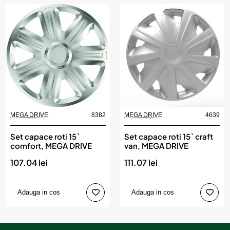
MEGA DRIVE
8382
MEGA DRIVE
4639
Set capace roti 15`
Set capace roti 15` craft
comfort, MEGA DRIVE
van, MEGA DRIVE
107.04 lei
111.07 lei
Adauga in cos
Adauga in cos