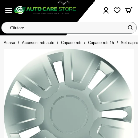
Căutare...
home
Acasa
Accesorii roti auto
Capace roti
Capace roti 15
Set capa