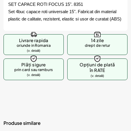
SET CAPACE ROTI FOCUS 15". 8351
Set 4buc capace roti universale 15". Fabricat din material
plastic de calitate, rezistent, elastic si usor de curatat (ABS)
Livrare rapida
14 zile
oriunde in Romania
drept de retur
(v. detalii)
Plăți sigure
Opțiuni de plată
prin card sau ramburs
în RATE
(v. detalii)
(v. detalii)
Produse similare