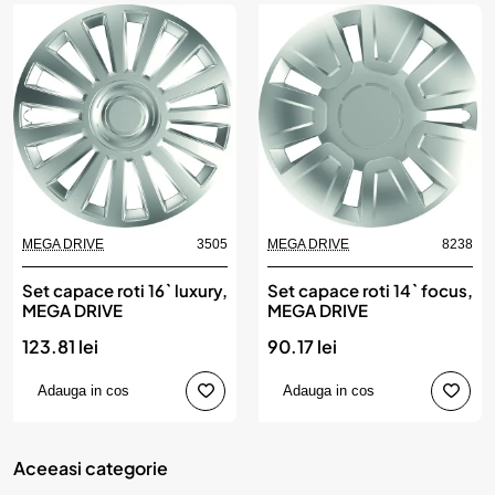
MEGA DRIVE
3505
MEGA DRIVE
8238
Set capace roti 16` luxury,
Set capace roti 14` focus,
MEGA DRIVE
MEGA DRIVE
123.81 lei
90.17 lei
Adauga in cos
Adauga in cos
Aceeasi categorie