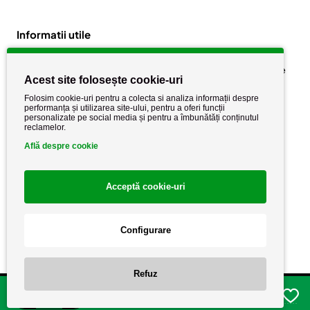
Informatii utile
Despre noi
Politica de confidențialitate
Acest site folosește cookie-uri
Stiri si noutati
Politica de retur
Folosim cookie-uri pentru a colecta si analiza informații despre
Politica de cookie
performanța și utilizarea site-ului, pentru a oferi funcții
Termeni si conditii
personalizate pe social media și pentru a îmbunătăți conținutul
reclamelor.
Află despre cookie
Acceptă cookie-uri
Configurare
Copyright AutoCareStore.ro © 2026 Toate drepturile rezervate.
Refuz
Adauga in cos