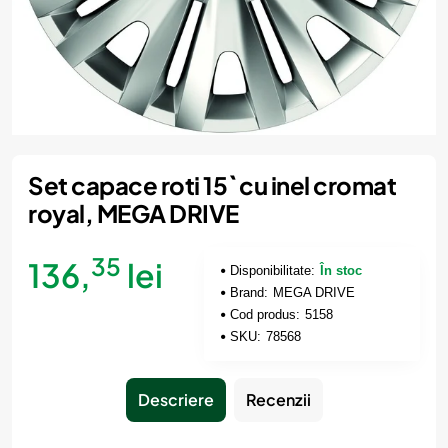
Set capace roti 15` cu inel cromat
royal, MEGA DRIVE
35
136,
lei
Disponibilitate:
În stoc
Brand:
MEGA DRIVE
Cod produs:
5158
SKU:
78568
Descriere
Recenzii