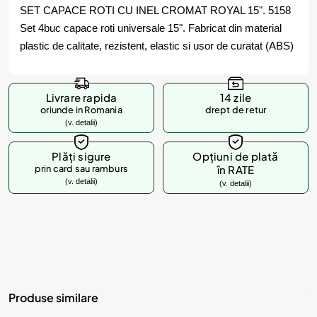
SET CAPACE ROTI CU INEL CROMAT ROYAL 15". 5158
Set 4buc capace roti universale 15". Fabricat din material
plastic de calitate, rezistent, elastic si usor de curatat (ABS)
Livrare rapida
14 zile
oriunde in Romania
drept de retur
(v. detalii)
Plăți sigure
Opțiuni de plată
prin card sau ramburs
în RATE
(v. detalii)
(v. detalii)
Produse similare