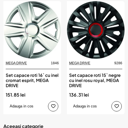
MEGA DRIVE
1846
MEGA DRIVE
9286
Set capace roti 16` cu inel
Set capace roti 15` negre
cromat esprit, MEGA
cu inel rosu royal, MEGA
DRIVE
DRIVE
151.85 lei
136.31 lei
Adauga in cos
Adauga in cos
Aceeasi categorie