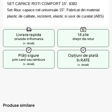
SET CAPACE ROTI COMFORT 15". 8382
Set 4buc capace roti universale 15". Fabricat din material
plastic de calitate, rezistent, elastic si usor de curatat (ABS)
Livrare rapida
14 zile
oriunde in Romania
drept de retur
(v. detalii)
Plăți sigure
Opțiuni de plată
prin card sau ramburs
în RATE
(v. detalii)
(v. detalii)
Produse similare