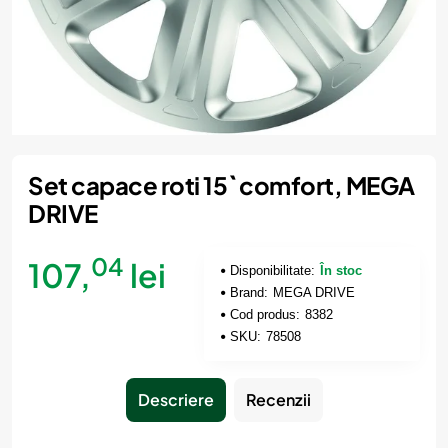
Set capace roti 15` comfort, MEGA
DRIVE
04
107,
lei
Disponibilitate:
În stoc
Brand:
MEGA DRIVE
Cod produs:
8382
SKU:
78508
Descriere
Recenzii