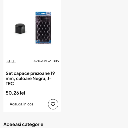
J-TEC
AVX-AMG21305
Set capace prezoane 19
mm, culoare Negru, J-
TEC
50.26 lei
Adauga in cos
Aceeasi categorie