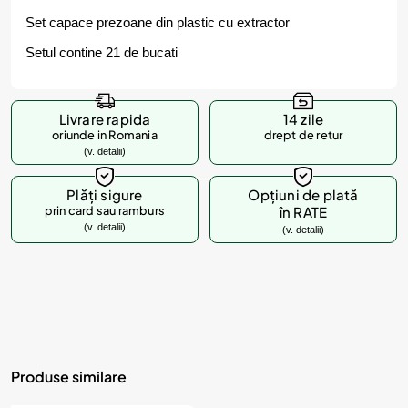
Set capace prezoane din plastic cu extractor
Setul contine 21 de bucati
Livrare rapida
14 zile
oriunde in Romania
drept de retur
(v. detalii)
Plăți sigure
Opțiuni de plată
prin card sau ramburs
în RATE
(v. detalii)
(v. detalii)
Produse similare