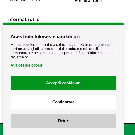
Formular retur
Informatii utile
Despre noi
Politica de confidențialitate
Acest site folosește cookie-uri
Stiri si noutati
Politica de retur
Folosim cookie-uri pentru a colecta si analiza informații despre
performanța și utilizarea site-ului, pentru a oferi funcții
Politica de cookie
Termeni si conditii
personalizate pe social media și pentru a îmbunătăți conținutul
reclamelor.
Află despre cookie
Acceptă cookie-uri
Configurare
Copyright AutoCareStore.ro © 2026 Toate drepturile rezervate.
Refuz