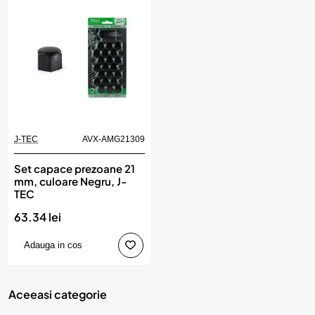
J-TEC
AVX-AMG21309
Set capace prezoane 21
mm, culoare Negru, J-
TEC
63.34 lei
Adauga in cos
Aceeasi categorie