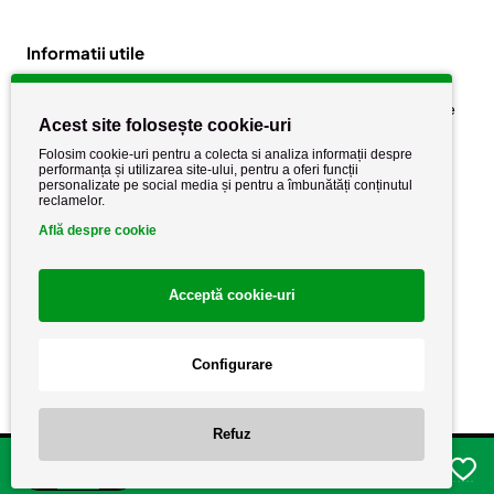
Informatii utile
Despre noi
Politica de confidențialitate
Acest site folosește cookie-uri
Stiri si noutati
Politica de retur
Folosim cookie-uri pentru a colecta si analiza informații despre
Politica de cookie
performanța și utilizarea site-ului, pentru a oferi funcții
Termeni si conditii
personalizate pe social media și pentru a îmbunătăți conținutul
reclamelor.
Află despre cookie
Acceptă cookie-uri
Configurare
Copyright AutoCareStore.ro © 2026 Toate drepturile rezervate.
Refuz
Adauga in cos