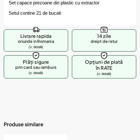
Set capace prezoane din plastic cu extractor
Setul contine 21 de bucati
Livrare rapida
14 zile
oriunde in Romania
drept de retur
(v. detalii)
Plăți sigure
Opțiuni de plată
prin card sau ramburs
în RATE
(v. detalii)
(v. detalii)
Produse similare