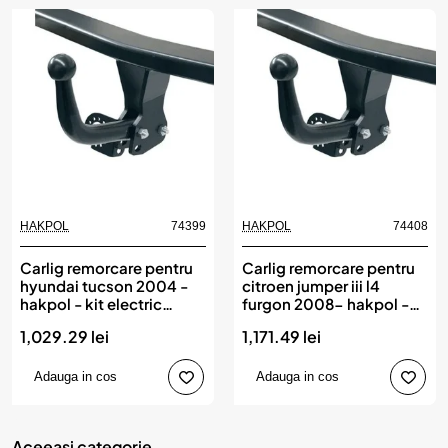
HAKPOL
74399
HAKPOL
74408
Carlig remorcare pentru
Carlig remorcare pentru
hyundai tucson 2004 -
citroen jumper iii l4
hakpol - kit electric
furgon 2008- hakpol -
compatibil ean 78111
modul electric
1,029.29 lei
1,171.49 lei
compatibil ean 78110
Adauga in cos
Adauga in cos
Aceeasi categorie