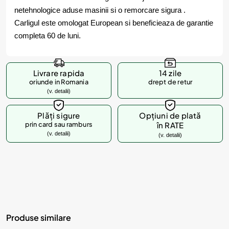
netehnologice aduse masinii si o remorcare sigura .
Carligul este omologat European si beneficieaza de garantie
completa 60 de luni.
Livrare rapida
14 zile
oriunde in Romania
drept de retur
(v. detalii)
Plăți sigure
Opțiuni de plată
prin card sau ramburs
în RATE
(v. detalii)
(v. detalii)
Produse similare