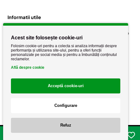
Informatii utile
Despre noi
Politica de confidențialitate
Acest site folosește cookie-uri
Stiri si noutati
Politica de retur
Folosim cookie-uri pentru a colecta si analiza informații despre
Politica de cookie
performanța și utilizarea site-ului, pentru a oferi funcții
Termeni si conditii
personalizate pe social media și pentru a îmbunătăți conținutul
reclamelor.
Află despre cookie
Acceptă cookie-uri
Configurare
Copyright AutoCareStore.ro © 2026 Toate drepturile rezervate.
Refuz
Adauga in cos