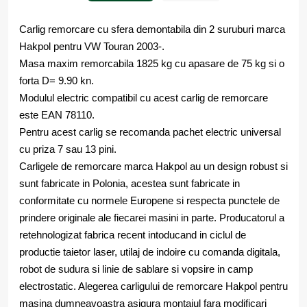
Carlig remorcare cu sfera demontabila din 2 suruburi marca
Hakpol pentru VW Touran 2003-.
Masa maxim remorcabila 1825 kg cu apasare de 75 kg si o
forta D= 9.90 kn.
Modulul electric compatibil cu acest carlig de remorcare
este EAN 78110.
Pentru acest carlig se recomanda pachet electric universal
cu priza 7 sau 13 pini.
Carligele de remorcare marca Hakpol au un design robust si
sunt fabricate in Polonia, acestea sunt fabricate in
conformitate cu normele Europene si respecta punctele de
prindere originale ale fiecarei masini in parte. Producatorul a
retehnologizat fabrica recent intoducand in ciclul de
productie taietor laser, utilaj de indoire cu comanda digitala,
robot de sudura si linie de sablare si vopsire in camp
electrostatic. Alegerea carligului de remorcare Hakpol pentru
masina dumneavoastra asigura montajul fara modificari