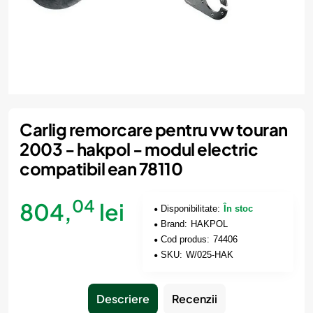
Carlig remorcare pentru vw touran
2003 - hakpol - modul electric
compatibil ean 78110
04
804,
lei
Disponibilitate:
În stoc
Brand:
HAKPOL
Cod produs:
74406
SKU:
W/025-HAK
Descriere
Recenzii