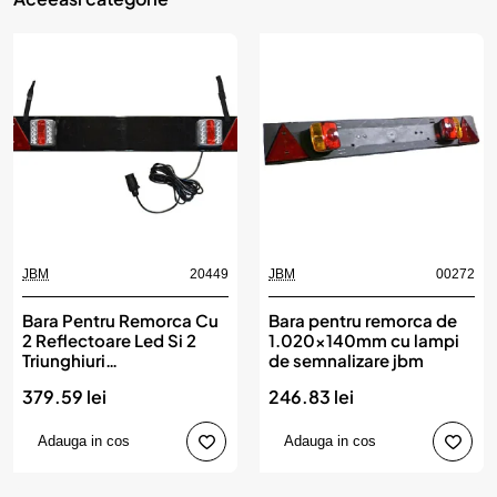
JBM
20449
JBM
00272
Bara Pentru Remorca Cu
Bara pentru remorca de
2 Reflectoare Led Si 2
1.020x140mm cu lampi
Triunghiuri
de semnalizare jbm
Reflectorizante. Cablu
379.59 lei
246.83 lei
De 5 M Jbm
Adauga in cos
Adauga in cos