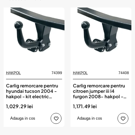
HAKPOL
74399
HAKPOL
74408
Carlig remorcare pentru
Carlig remorcare pentru
hyundai tucson 2004 -
citroen jumper iii l4
hakpol - kit electric
furgon 2008- hakpol -
compatibil ean 78111
modul electric
1,029.29 lei
1,171.49 lei
compatibil ean 78110
Adauga in cos
Adauga in cos