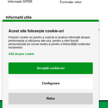
Informatii GPDR
Formular retur
Informatii utile
Despre noi
Politica de confidențialitate
Acest site folosește cookie-uri
Stiri si noutati
Politica de retur
Folosim cookie-uri pentru a colecta si analiza informații despre
performanța și utilizarea site-ului, pentru a oferi funcții
Politica de cookie
Termeni si conditii
personalizate pe social media și pentru a îmbunătăți conținutul
reclamelor.
Află despre cookie
Acceptă cookie-uri
Configurare
Copyright AutoCareStore.ro © 2026 Toate drepturile rezervate.
Refuz