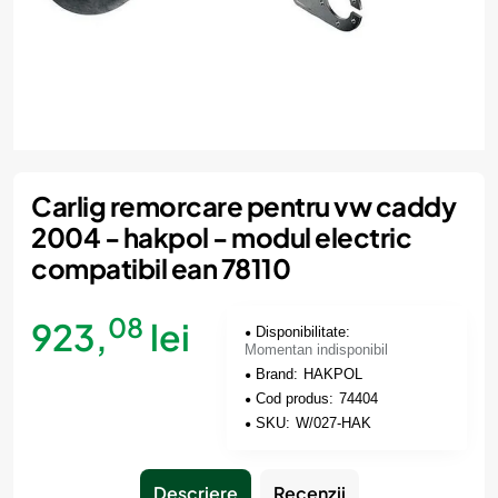
Momentan indisponibil
Carlig remorcare pentru vw caddy
2004 - hakpol - modul electric
compatibil ean 78110
08
923,
lei
Disponibilitate:
Momentan indisponibil
Brand:
HAKPOL
Cod produs:
74404
SKU:
W/027-HAK
Descriere
Recenzii