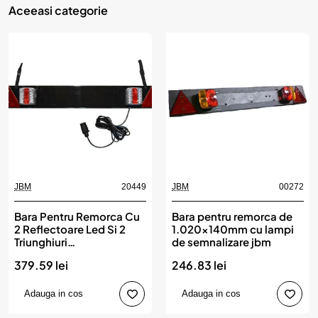
Aceeasi categorie
JBM
20449
JBM
00272
Bara Pentru Remorca Cu
Bara pentru remorca de
2 Reflectoare Led Si 2
1.020x140mm cu lampi
Triunghiuri
de semnalizare jbm
Reflectorizante. Cablu
379.59 lei
246.83 lei
De 5 M Jbm
Adauga in cos
Adauga in cos