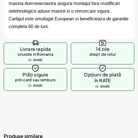
masina dumneavoastra asigura montajul fara modificari
netehnologice aduse masinii si o remorcare sigura .
Carligul este omologat European si beneficieaza de garantie
completa 60 de luni.
Livrare rapida
14 zile
oriunde in Romania
drept de retur
(v. detalii)
Plăți sigure
Opțiuni de plată
prin card sau ramburs
în RATE
(v. detalii)
(v. detalii)
Produse similare