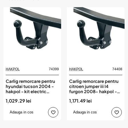
HAKPOL
74399
HAKPOL
74408
Carlig remorcare pentru
Carlig remorcare pentru
hyundai tucson 2004 -
citroen jumper iii l4
hakpol - kit electric
furgon 2008- hakpol -
compatibil ean 78111
modul electric
1,029.29 lei
1,171.49 lei
compatibil ean 78110
Adauga in cos
Adauga in cos