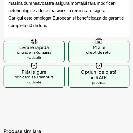
masina dumneavoastra asigura montajul fara modificari
netehnologice aduse masinii si o remorcare sigura .
Carligul este omologat European si beneficieaza de garantie
completa 60 de luni.
Livrare rapida
14 zile
oriunde in Romania
drept de retur
(v. detalii)
Plăți sigure
Opțiuni de plată
prin card sau ramburs
în RATE
(v. detalii)
(v. detalii)
Produse similare