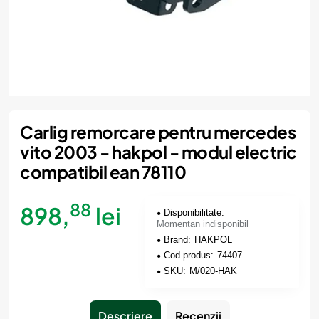
Momentan indisponibil
Carlig remorcare pentru mercedes
vito 2003 - hakpol - modul electric
compatibil ean 78110
88
898,
lei
Disponibilitate:
Momentan indisponibil
Brand:
HAKPOL
Cod produs:
74407
SKU:
M/020-HAK
Descriere
Recenzii