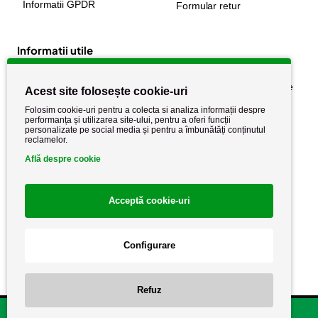
Informatii GPDR
Formular retur
Informatii utile
Despre noi
Politica de confidențialitate
Acest site folosește cookie-uri
Stiri si noutati
Politica de retur
Folosim cookie-uri pentru a colecta si analiza informații despre
performanța și utilizarea site-ului, pentru a oferi funcții
Politica de cookie
Termeni si conditii
personalizate pe social media și pentru a îmbunătăți conținutul
reclamelor.
Află despre cookie
Acceptă cookie-uri
Configurare
Copyright AutoCareStore.ro © 2026 Toate drepturile rezervate.
Refuz