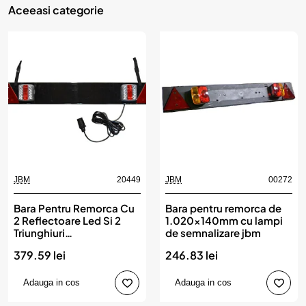
Aceeasi categorie
JBM
20449
JBM
00272
Bara Pentru Remorca Cu
Bara pentru remorca de
2 Reflectoare Led Si 2
1.020x140mm cu lampi
Triunghiuri
de semnalizare jbm
Reflectorizante. Cablu
379.59 lei
246.83 lei
De 5 M Jbm
Adauga in cos
Adauga in cos