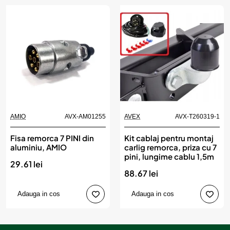
AMIO
AVX-AM01255
AVEX
AVX-T260319-1
Fisa remorca 7 PINI din
Kit cablaj pentru montaj
aluminiu, AMIO
carlig remorca, priza cu 7
pini, lungime cablu 1,5m
29.61 lei
88.67 lei
Adauga in cos
Adauga in cos