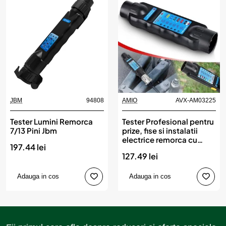
JBM
94808
AMIO
AVX-AM03225
Tester Lumini Remorca
Tester Profesional pentru
7/13 Pini Jbm
prize, fise si instalatii
electrice remorca cu
197.44 lei
adaptoare 13/7 si 7/13,
127.49 lei
AMIO
Adauga in cos
Adauga in cos