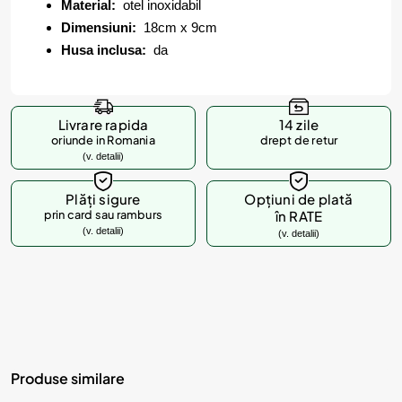
Material:
otel inoxidabil
Dimensiuni:
18cm x 9cm
Husa inclusa:
da
Livrare rapida
14 zile
oriunde in Romania
drept de retur
(v. detalii)
Plăți sigure
Opțiuni de plată
prin card sau ramburs
în RATE
(v. detalii)
(v. detalii)
Produse similare