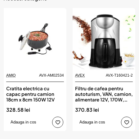
AMIO
AVX-AM02534
AVEX
AVX-T160421-2
Cratita electrica cu
Filtru de cafea pentru
capac pentru camion
autoturism, VAN, camion,
18cm x 8cm 150W 12V
alimentare 12V, 170W,
150ml
328.58 lei
370.83 lei
Adauga in cos
Adauga in cos