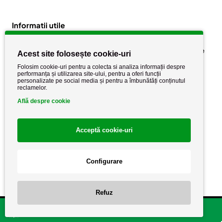
Informatii utile
Despre noi
Politica de confidențialitate
Acest site folosește cookie-uri
Stiri si noutati
Politica de retur
Folosim cookie-uri pentru a colecta si analiza informații despre
performanța și utilizarea site-ului, pentru a oferi funcții
Politica de cookie
Termeni si conditii
personalizate pe social media și pentru a îmbunătăți conținutul
reclamelor.
Află despre cookie
Acceptă cookie-uri
Configurare
Copyright AutoCareStore.ro © 2026 Toate drepturile rezervate.
Refuz