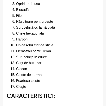
Opriritor de usa
Blocadă
File
Răzuitoare pentru pește
Șurubelniță cu lamă plată
Cheie hexagonală
Harpon
Un deschizător de sticle
Fierăstrău pentru lemn
Surubelniță în cruce
Cuțit de buzunar
Ciocan
Cleste de sarma
Foarfeca clește
Cleşte
CARACTERISTICI: