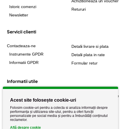
Achizitioneaza un voucher
Istoric comenzi
Retururi
Newsletter
Servicii clienti
Contacteaza-ne
Detalii livrare si plata
Instrumente GPDR
Detalii plata in rate
Informatii GPDR
Formular retur
Informatii utile
Despre noi
Politica de confidențialitate
Acest site folosește cookie-uri
Stiri si noutati
Politica de retur
Folosim cookie-uri pentru a colecta si analiza informații despre
Politica de cookie
performanța și utilizarea site-ului, pentru a oferi funcții
Termeni si conditii
personalizate pe social media și pentru a îmbunătăți conținutul
reclamelor.
Află despre cookie