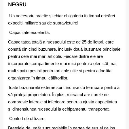
NEGRU
Un accesoriu practic și chiar obligatoriu în timpul oricărei
expediții militare sau de supraviețuire!
Capacitate excelentă.
Capacitatea totală a rucsacului este de 25 de lictori, care
constă din cinci buzunare, inclusiv două buzunare principale
pentru cele mai mari articole. Fiecare dintre ele are
încorporate compartimente mai mici pentru a oferi cât mai
mult spațiu posibil pentru articole utile și pentru a facilita
organizarea în timpul călătoriilor.
Toate buzunarele externe sunt închise cu fermoare pentru a
vă proteja proprietatea. În plus, rucsacul are curele de
compresie laterale și inferioare pentru a ajusta capacitatea
și dimensiunea rucsacului la echipamentul transportat.
Confort de utilizare.
Bretelele de umăr sunt reglabile în partea de sus și de jos,