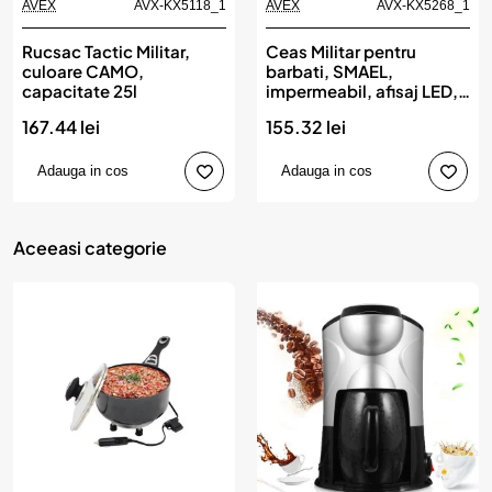
AVEX
AVX-KX5118_1
AVEX
AVX-KX5268_1
Rucsac Tactic Militar,
Ceas Militar pentru
culoare CAMO,
barbati, SMAEL,
capacitate 25l
impermeabil, afisaj LED,
culoare Negru
167.44 lei
155.32 lei
Adauga in cos
Adauga in cos
Aceeasi categorie