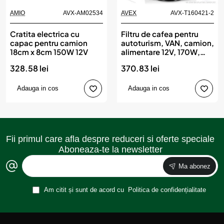
AMIO
AVX-AM02534
AVEX
AVX-T160421-2
Cratita electrica cu
Filtru de cafea pentru
capac pentru camion
autoturism, VAN, camion,
18cm x 8cm 150W 12V
alimentare 12V, 170W,
150ml
328.58 lei
370.83 lei
Adauga in cos
Adauga in cos
Fii primul care afla despre reduceri si oferte speciale
Aboneaza-te la newsletter
Ma abonez
Am citit și sunt de acord cu
Politica de confidențialitate