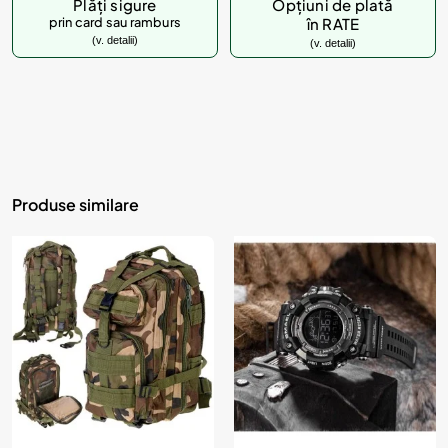
Plăți sigure
Opțiuni de plată
prin card sau ramburs
în RATE
(v. detalii)
(v. detalii)
Produse similare