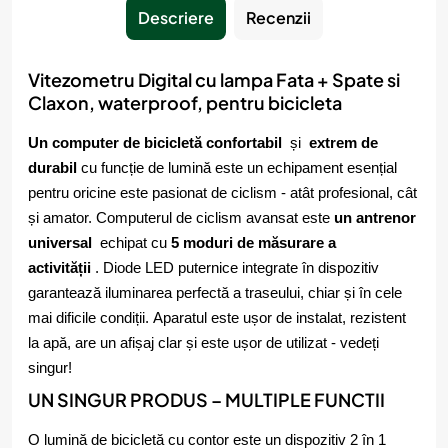
Descriere
Recenzii
Vitezometru Digital cu lampa Fata + Spate si
Claxon, waterproof, pentru bicicleta
Un computer de bicicletă confortabil
și
extrem de
durabil
cu funcție de lumină este un echipament esențial
pentru oricine este pasionat de ciclism - atât profesional, cât
și amator. Computerul de ciclism avansat este
un antrenor
universal
echipat cu
5 moduri de măsurare a
activității
. Diode LED puternice integrate în dispozitiv
garantează iluminarea perfectă a traseului, chiar și în cele
mai dificile condiții. Aparatul este ușor de instalat, rezistent
la apă, are un afișaj clar și este ușor de utilizat - vedeți
singur!
UN SINGUR PRODUS – MULTIPLE FUNCTII
O lumină de bicicletă cu contor este un dispozitiv 2 în 1