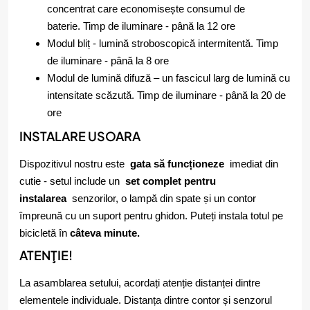
concentrat care economisește consumul de
baterie. Timp de iluminare - până la 12 ore
Modul bliț - lumină stroboscopică intermitentă. Timp
de iluminare - până la 8 ore
Modul de lumină difuză – un fascicul larg de lumină cu
intensitate scăzută. Timp de iluminare - până la 20 de
ore
INSTALARE USOARA
Dispozitivul nostru este
gata să funcționeze
imediat din
cutie - setul include un
set complet pentru
instalarea
senzorilor, o lampă din spate și un contor
împreună cu un suport pentru ghidon. Puteți instala totul pe
bicicletă în
câteva minute.
ATENŢIE!
La asamblarea setului, acordați atenție distanței dintre
elementele individuale. Distanța dintre contor și senzorul