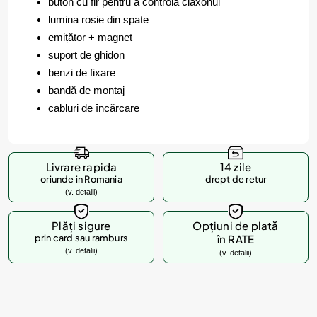
buton cu fir pentru a controla claxonul
lumina rosie din spate
emițător + magnet
suport de ghidon
benzi de fixare
bandă de montaj
cabluri de încărcare
Livrare rapida
14 zile
oriunde in Romania
drept de retur
(v. detalii)
Plăți sigure
Opțiuni de plată
prin card sau ramburs
în RATE
(v. detalii)
(v. detalii)