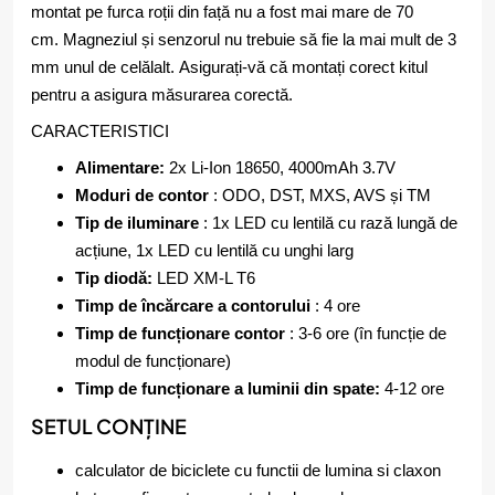
montat pe furca roții din față nu a fost mai mare de 70
cm. Magneziul și senzorul nu trebuie să fie la mai mult de 3
mm unul de celălalt. Asigurați-vă că montați corect kitul
pentru a asigura măsurarea corectă.
CARACTERISTICI
Alimentare:
2x Li-Ion 18650, 4000mAh 3.7V
Moduri de contor
: ODO, DST, MXS, AVS și TM
Tip de iluminare
: 1x LED cu lentilă cu rază lungă de
acțiune, 1x LED cu lentilă cu unghi larg
Tip diodă:
LED XM-L T6
Timp de încărcare a contorului
: 4 ore
Timp de funcționare contor
: 3-6 ore (în funcție de
modul de funcționare)
Timp de funcționare a luminii din spate:
4-12 ore
SETUL CONȚINE
calculator de biciclete cu functii de lumina si claxon