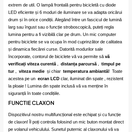
extrem de util. O lampă frontală pentru bicicletă cu diode
LED eficiente și 6 moduri de iluminare se va adapta oricărui
drum și în orice condiții. Alegând între un fascicul de lumină
larg sau îngust sau o funcție stroboscopică, puteți regla
lumina pentru a fi vizibilă clar pe drum. Un mic computer
pentru biciclete se va ocupa în mod cuprinzător de calitatea
și dinamica fiecărei curse. Datorită modurilor sale
încorporate, contorul de biciclete vă va permite să
vă
verificați viteza curentă
,
distanța parcursă
,
timpul pe
tur
,
viteza medie
și chiar
temperatura ambiantă!
Toate
acestea pe un
ecran LCD
clar, iluminat din spate , rezistent
la ploaie ! Lumina din spate inclusă vă va menține în
siguranță în toate condițiile.
FUNCTIE CLAXON
Dispozitivul nostru multifuncțional este echipat și cu funcție
de claxon! Îl poți controla folosind un mic buton montat direct
pe volanul vehiculului. Sunetul puternic al claxonului vă va