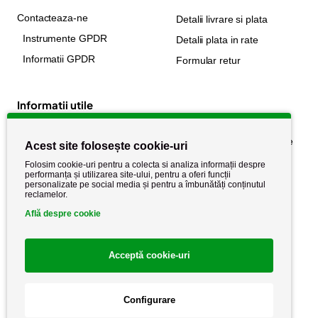
Contacteaza-ne
Detalii livrare si plata
Instrumente GPDR
Detalii plata in rate
Informatii GPDR
Formular retur
Informatii utile
Despre noi
Politica de confidențialitate
Acest site folosește cookie-uri
Stiri si noutati
Politica de retur
Folosim cookie-uri pentru a colecta si analiza informații despre
performanța și utilizarea site-ului, pentru a oferi funcții
Politica de cookie
Termeni si conditii
personalizate pe social media și pentru a îmbunătăți conținutul
reclamelor.
Află despre cookie
Acceptă cookie-uri
Configurare
Copyright AutoCareStore.ro © 2026 Toate drepturile rezervate.