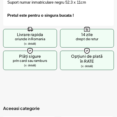
Suport numar inmatriculare negru 52.3 x 11cm
Pretul este pentru o singura bucata !
Livrare rapida
14 zile
oriunde in Romania
drept de retur
(v. detalii)
Plăți sigure
Opțiuni de plată
prin card sau ramburs
în RATE
(v. detalii)
(v. detalii)
Aceeasi categorie