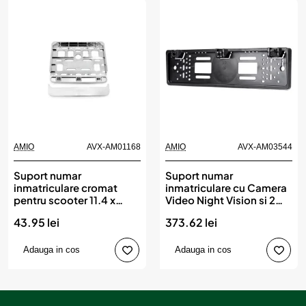
AMIO
AVX-AM01168
AMIO
AVX-AM03544
Suport numar
Suport numar
inmatriculare cromat
inmatriculare cu Camera
pentru scooter 11.4 x
Video Night Vision si 2
14cm, AMIO
senzori de parcare, AMIO
43.95 lei
373.62 lei
Adauga in cos
Adauga in cos