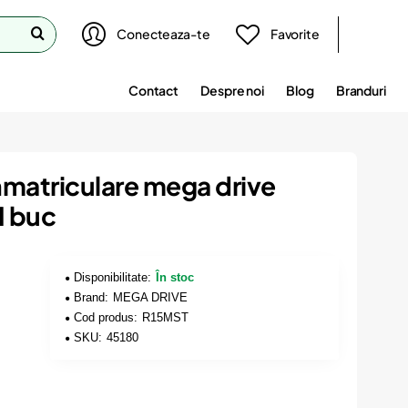
Conecteaza-te
Favorite
Contact
Despre noi
Blog
Branduri
nmatriculare mega drive
 1 buc
Disponibilitate:
În stoc
Brand:
MEGA DRIVE
Cod produs:
R15MST
SKU:
45180