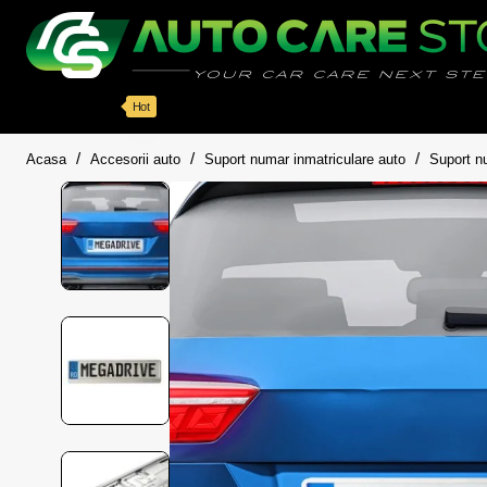
Categorii
Detailing auto
Accesorii
Pache
Hot
home
Acasa
Accesorii auto
Suport numar inmatriculare auto
Suport nu