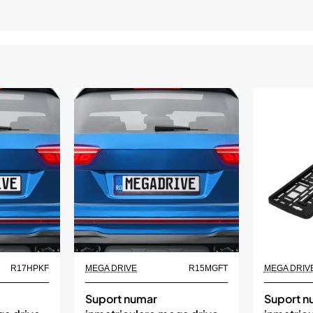
R17HPKF
MEGA DRIVE
R15MGFT
MEGA DRIV
Suport numar
Suport n