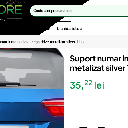
Cauta
aici
produsul
dorit...
te speciale
Oferte flash
Lichidari stoc
mar inmatriculare mega drive metalizat silver 1 buc
Suport numar i
metalizat silver
22
35,
lei