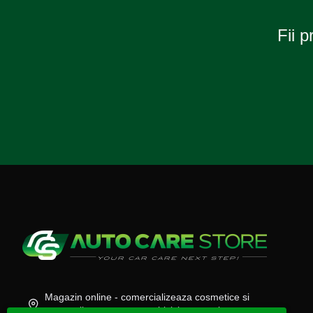
Fii p
Magazin online - comercializeaza cosmetice si
accesorii auto, moto, atv, biciclete, camioane