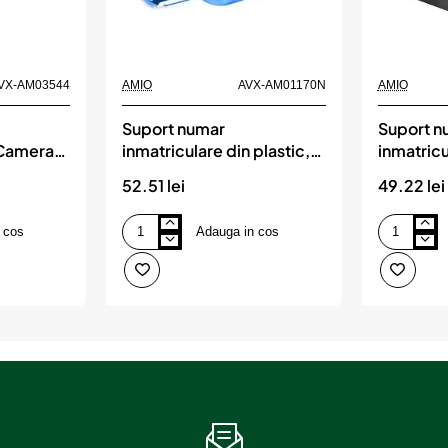
VX-AM03544
AMIO
AVX-AM01170N
AMIO
Suport numar
Suport n
 Camera
inmatriculare din plastic,
inmatricu
 si 2
calitate Premium, culoare
calitate
52.51 lei
49.22 lei
re, AMIO
ALBASTRA, AMIO
GRAFIT,
 cos
Adauga in cos
Suport
Suport
numar
numar
inmatriculare
inmatricular
din
din
plastic,
plastic,
calitate
calitate
Premium,
Premium,
culoare
culoare
ALBASTRA,
GRAFIT,
AMIO
AMIO