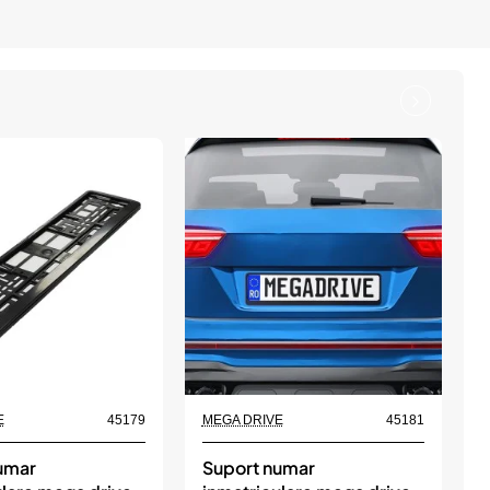
E
45179
MEGA DRIVE
45181
M
umar
Suport numar