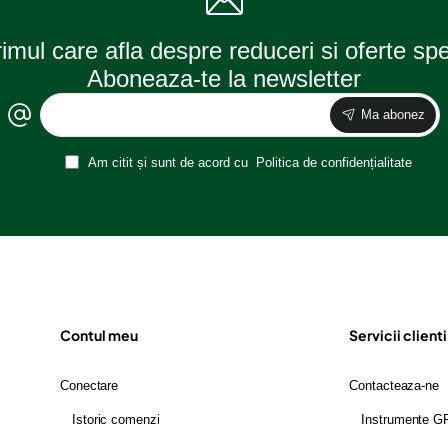
rimul care afla despre reduceri si oferte sp
Aboneaza-te la newsletter
Ma abonez
Am citit și sunt de acord cu
Politica de confidențialitate
Contul meu
Servicii clienti
Conectare
Contacteaza-ne
Istoric comenzi
Instrumente 