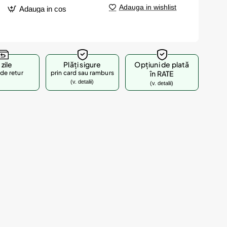
Adauga in wishlist
Adauga in cos
 zile
Plăți sigure
Opțiuni de plată
de retur
prin card sau ramburs
în RATE
(v. detalii)
(v. detalii)