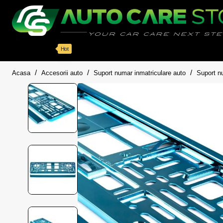
Categorii
Detailing auto
Accesorii
Pache
Hot
home
Acasa
Accesorii auto
Suport numar inmatriculare auto
Suport n