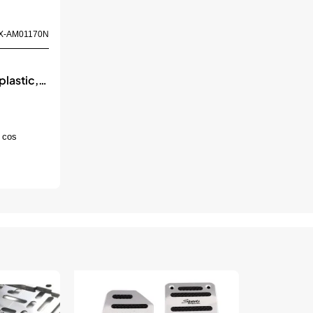
X-AM01170N
plastic,
, culoare
O
 cos