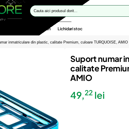
Cauta
aici
produsul
dorit...
te speciale
Oferte flash
Lichidari stoc
umar inmatriculare din plastic, calitate Premium, culoare TURQUOISE, AMIO
Suport numar in
calitate Premi
AMIO
22
49,
lei