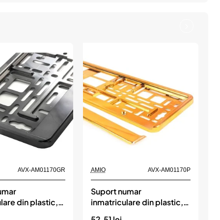
AVX-AM01170GR
AMIO
AVX-AM01170P
A
umar
Suport numar
lare din plastic,
inmatriculare din plastic,
i
 Premium, culoare
calitate Premium, culoare
c
52.51 lei
5