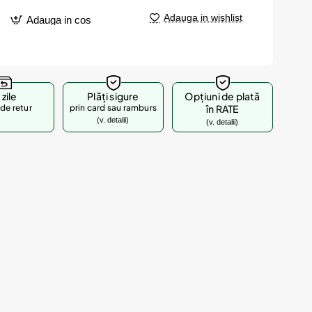
Adauga in wishlist
Adauga in cos
 zile
Plăți sigure
Opțiuni de plată
de retur
prin card sau ramburs
în RATE
(v. detalii)
(v. detalii)