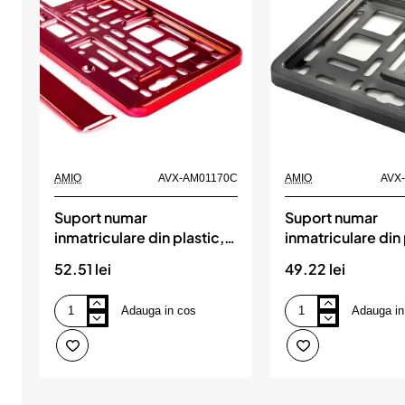
AMIO
AVX-AM01170C
AMIO
AVX
Suport numar
Suport numar
inmatriculare din plastic,
inmatriculare din 
calitate Premium, culoare
calitate Premium
52.51 lei
49.22 lei
ROSIE, AMIO
GRAFIT, AMIO
Adauga in cos
Adauga in
Suport
Suport
numar
numar
inmatriculare
inmatriculare
din
din
plastic,
plastic,
calitate
calitate
Premium,
Premium,