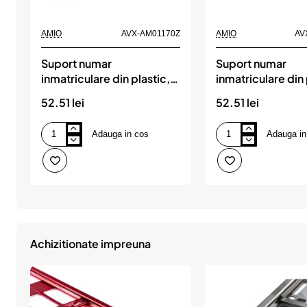
AMIO
AVX-AM01170Z
AMIO
AV
Suport numar
Suport numar
inmatriculare din plastic,
inmatriculare din 
calitate Premium, culoare
calitate Premium
52.51 lei
52.51 lei
VERDE, AMIO
ALBASTRA, AMI
Adauga in cos
Adauga in
Suport
Suport
numar
numar
inmatriculare
inmatriculare
din
din
plastic,
plastic,
calitate
calitate
Premium,
Premium,
culoare
culoare
VERDE,
ALBASTRA,
AMIO
AMIO
Achizitionate impreuna