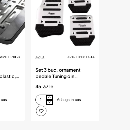
-AM01170GR
AVEX
AVX-T160817-14
Set 3 buc. ornament
plastic,
pedale Tuning din
, culoare
aluminiu, AVX-T160817-14
45.37 lei
 cos
Adauga in cos
Set
3
buc.
ornament
pedale
Tuning
din