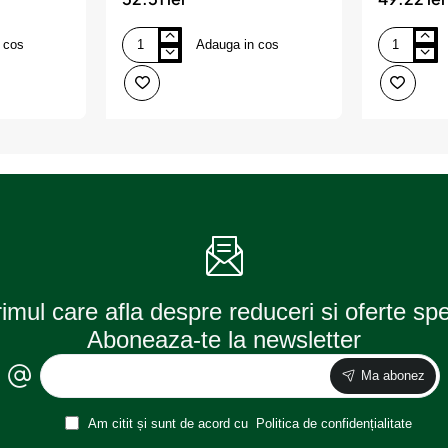
re, AMIO
ALBASTRA, AMIO
GRAFIT,
 cos
Adauga in cos
Suport
Suport
numar
numar
inmatriculare
inmatricular
din
din
plastic,
plastic,
calitate
calitate
Premium,
Premium,
culoare
culoare
ALBASTRA,
GRAFIT,
AMIO
AMIO
rimul care afla despre reduceri si oferte sp
Aboneaza-te la newsletter
Ma abonez
Am citit și sunt de acord cu
Politica de confidențialitate