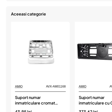
culoare
culoare
ROSIE,
GRAFIT,
AMIO
AMIO
Aceeasi categorie
AMIO
AVX-AM01168
AMIO
A
Suport numar
Suport numar
inmatriculare cromat
inmatriculare cu
pentru scooter 11.4 x
Video Night Vision
43.95 lei
373.62 lei