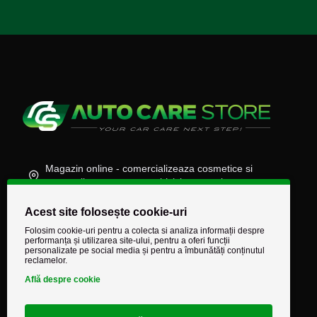
Magazin online - comercializeaza cosmetice si
accesorii auto, moto, atv, biciclete, camioane
(+40) 745 848 890
Acest site folosește cookie-uri
comenzi@autocarestore.ro
Folosim cookie-uri pentru a colecta si analiza informații despre
performanța și utilizarea site-ului, pentru a oferi funcții
personalizate pe social media și pentru a îmbunătăți conținutul
reclamelor.
Află despre cookie