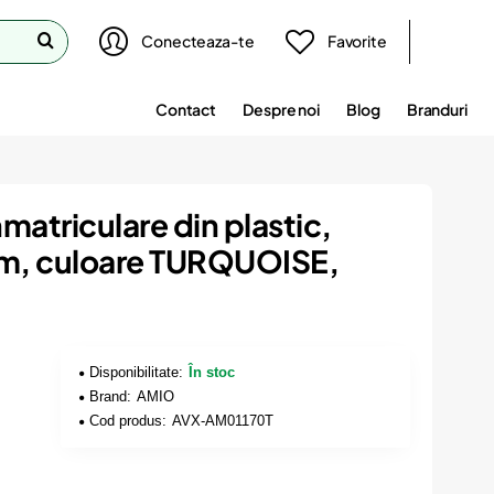
Conecteaza-te
Favorite
Contact
Despre noi
Blog
Branduri
matriculare din plastic,
um, culoare TURQUOISE,
Disponibilitate:
În stoc
Brand:
AMIO
Cod produs:
AVX-AM01170T