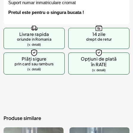
Suport numar inmatriculare cromat
Pretul este pentru o singura bucata !
Livrare rapida
14 zile
oriunde in Romania
drept de retur
(v. detalii)
Plăți sigure
Opțiuni de plată
prin card sau ramburs
în RATE
(v. detalii)
(v. detalii)
Produse similare