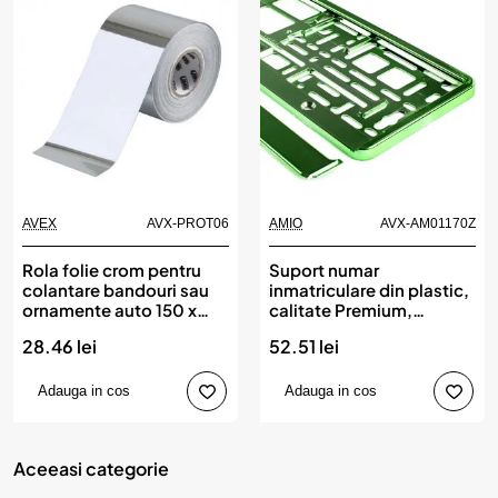
AVEX
AVX-PROT06
AMIO
AVX-AM01170Z
Produs de top
Rola folie crom pentru
Suport numar
colantare bandouri sau
inmatriculare din plastic,
ornamente auto 150 x
calitate Premium,
5cm
culoare VERDE, AMIO
28.46 lei
52.51 lei
Adauga in cos
Adauga in cos
Aceeasi categorie