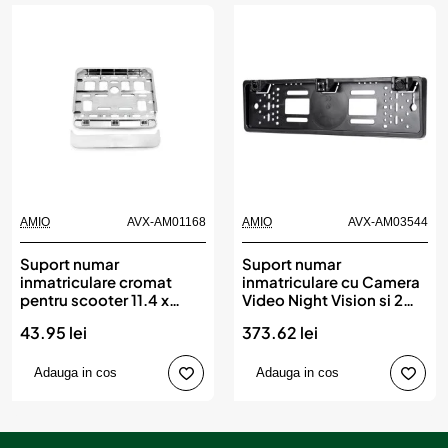
AMIO
AVX-AM01168
AMIO
AVX-AM03544
Suport numar
Suport numar
inmatriculare cromat
inmatriculare cu Camera
pentru scooter 11.4 x
Video Night Vision si 2
14cm, AMIO
senzori de parcare, AMIO
43.95 lei
373.62 lei
Adauga in cos
Adauga in cos