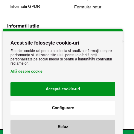
Informatii GPDR
Formular retur
Informatii utile
Despre noi
Politica de confidențialitate
Acest site folosește cookie-uri
Stiri si noutati
Politica de retur
Folosim cookie-uri pentru a colecta si analiza informații despre
performanța și utilizarea site-ului, pentru a oferi funcții
Politica de cookie
Termeni si conditii
personalizate pe social media și pentru a îmbunătăți conținutul
reclamelor.
Află despre cookie
Acceptă cookie-uri
Configurare
Copyright AutoCareStore.ro © 2026 Toate drepturile rezervate.
Refuz