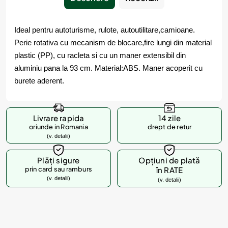
Ideal pentru autoturisme, rulote, autoutilitare,camioane.
Perie rotativa cu mecanism de blocare,fire lungi din material
plastic (PP), cu racleta si cu un maner extensibil din
aluminiu pana la 93 cm. Material:ABS. Maner acoperit cu
burete aderent.
Livrare rapida
14 zile
oriunde in Romania
drept de retur
(v. detalii)
Plăți sigure
Opțiuni de plată
prin card sau ramburs
în RATE
(v. detalii)
(v. detalii)