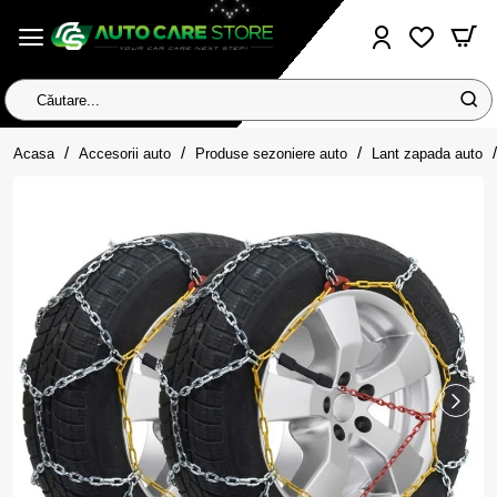
Căutare...
home
Acasa
Accesorii auto
Produse sezoniere auto
Lant zapada auto