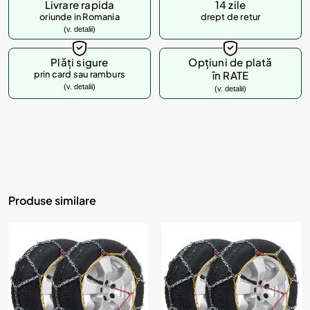
Livrare rapida
14 zile
oriunde in Romania
drept de retur
(v. detalii)
Plăți sigure
Opțiuni de plată
prin card sau ramburs
în RATE
(v. detalii)
(v. detalii)
Produse similare