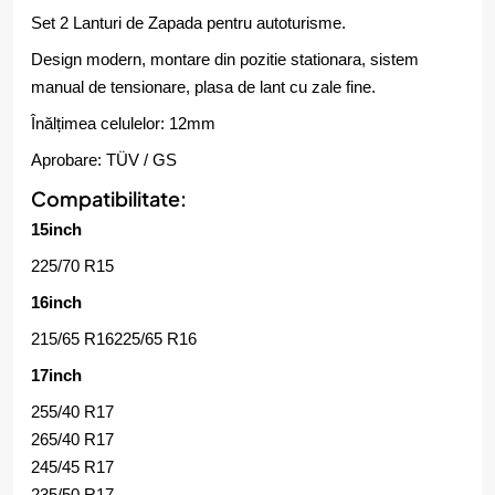
Set 2 Lanturi de Zapada pentru autoturisme.
Design modern, montare din pozitie stationara, sistem
manual de tensionare, plasa de lant cu zale fine.
Înălțimea celulelor: 12mm
Aprobare: TÜV / GS
Compatibilitate:
15inch
225/70 R15
16inch
215/65 R16
225/65 R16
17inch
255/40 R17
265/40 R17
245/45 R17
235/50 R17