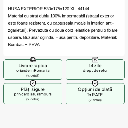
HUSA EXTERIOR 530x175x120 XL. 44144
Material cu strat dublu 100% impermeabil (stratul exterior
este foarte rezistent, cu captuseala moale in interior, anti-
zgarieturi). Prevazuta cu doua corzi elastice pentru o fixare
usoara. Buzunar oglinda. Husa pentru depozitare. Material:
Bumbac + PEVA
Livrare rapida
14 zile
oriunde in Romania
drept de retur
(v. detalii)
Plăți sigure
Opțiuni de plată
prin card sau ramburs
în RATE
(v. detalii)
(v. detalii)