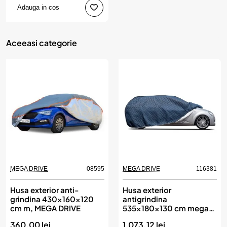
Adauga in cos
Aceeasi categorie
MEGA DRIVE
08595
MEGA DRIVE
116381
Husa exterior anti-
Husa exterior
grindina 430x160x120
antigrindina
cm m, MEGA DRIVE
535x180x130 cm mega
drive
360.00 lei
1,073.12 lei