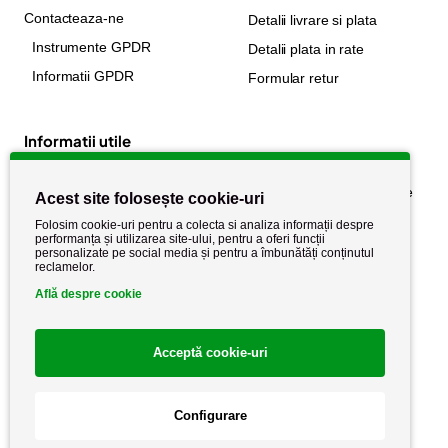
Contacteaza-ne
Detalii livrare si plata
Instrumente GPDR
Detalii plata in rate
Informatii GPDR
Formular retur
Informatii utile
Despre noi
Politica de confidențialitate
Acest site folosește cookie-uri
Stiri si noutati
Politica de retur
Folosim cookie-uri pentru a colecta si analiza informații despre
performanța și utilizarea site-ului, pentru a oferi funcții
Politica de cookie
Termeni si conditii
personalizate pe social media și pentru a îmbunătăți conținutul
reclamelor.
Află despre cookie
Acceptă cookie-uri
Configurare
Copyright AutoCareStore.ro © 2026 Toate drepturile rezervate.