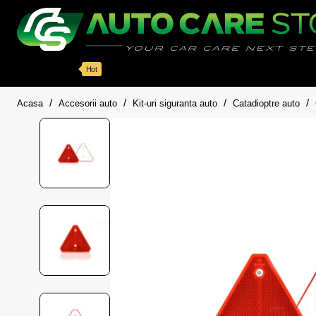
Categorii
Detailing auto
Accesorii
Pache
Hot
home
Acasa
Accesorii auto
Kit-uri siguranta auto
Catadioptre auto