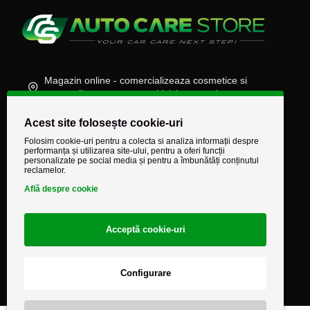
Magazin online - comercializeaza cosmetice si
accesorii auto, moto, atv, biciclete, camioane
(+40) 745 848 890
Acest site folosește cookie-uri
comenzi@autocarestore.ro
Folosim cookie-uri pentru a colecta si analiza informații despre
performanța și utilizarea site-ului, pentru a oferi funcții
personalizate pe social media și pentru a îmbunătăți conținutul
reclamelor.
Află despre cookie
Acceptă cookie-uri
Configurare