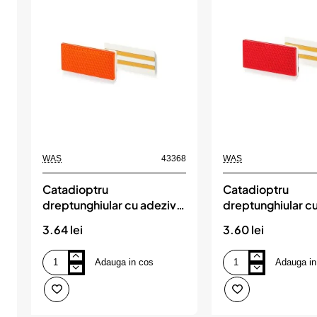
WAS
43368
WAS
Catadioptru
Catadioptru
dreptunghiular cu adeziv,
dreptunghiular cu
50p up-105x48,
51p up-105x48, 
3.64 lei
3.60 lei
portocaliu was
Adauga in cos
Adauga in
Catadioptru
Catadioptru
dreptunghiular
dreptunghiular
cu
cu
adeziv,
adeziv,
50p
51p