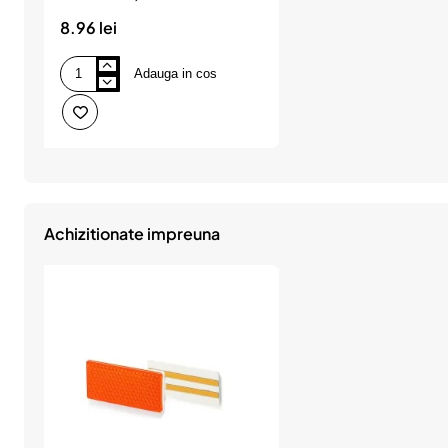
8.96 lei
Adauga in cos
Catadioptru
triunghiular,
52
ut-
150,
rosu
was
Achizitionate impreuna