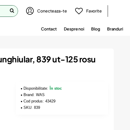
Conecteaza-te
Favorite
Contact
Despre noi
Blog
Branduri
unghiular, 839 ut-125 rosu
Disponibilitate:
În stoc
Brand:
WAS
Cod produs:
43429
SKU:
839