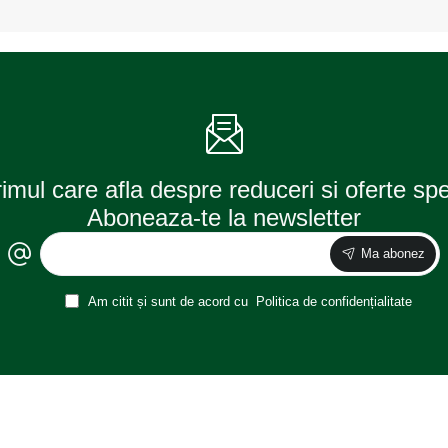
up96x42,
up96x42,
alb
rosu
was
was
rimul care afla despre reduceri si oferte sp
Aboneaza-te la newsletter
Ma abonez
Am citit și sunt de acord cu
Politica de confidențialitate