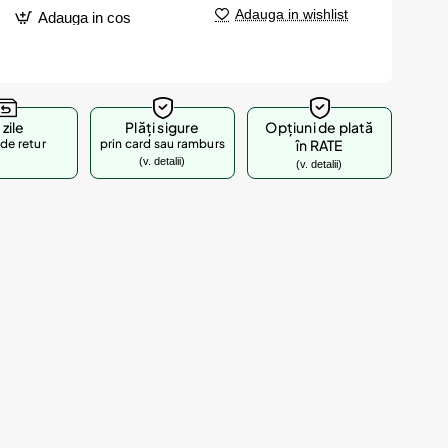
Adauga in wishlist
Adauga in cos
 zile
Plăți sigure
Opțiuni de plată
de retur
prin card sau ramburs
în RATE
(v. detalii)
(v. detalii)