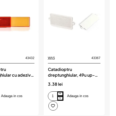
43432
WAS
43367
tru
Catadioptru
iular cu adeziv,
dreptunghiular, 49u up-
d
x42, rosu was
105x48, alb was
3.38 lei
3
Adauga in cos
Adauga in cos
Catadioptru
C
ar
dreptunghiular,
d
49u
5
up-
u
105x48,
1