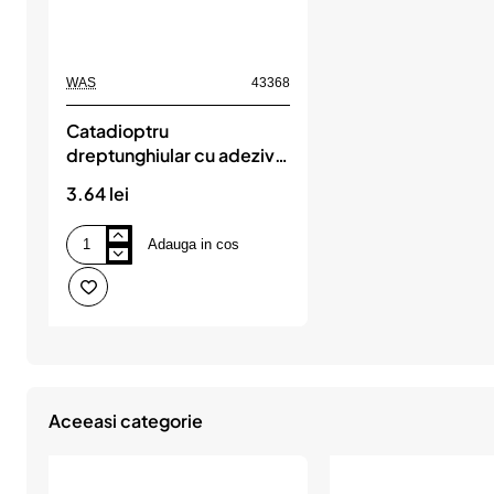
WAS
43368
Catadioptru
dreptunghiular cu adeziv,
50p up-105x48,
3.64 lei
portocaliu was
Adauga in cos
Catadioptru
dreptunghiular
cu
adeziv,
50p
up-
105x48,
portocaliu
was
Aceeasi categorie