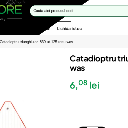
Cauta
aici
produsul
dorit...
te speciale
Oferte flash
Lichidari stoc
Catadioptru triunghiular, 839 ut-125 rosu was
Catadioptru tri
was
08
6,
lei