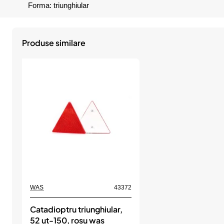
Forma: triunghiular
Produse similare
WAS
43372
Catadioptru triunghiular,
52 ut-150, rosu was