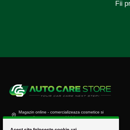
Fii p
Magazin online - comercializeaza cosmetice si
accesorii auto, moto, atv, biciclete, camioane
(+40) 745 848 890
Acest site folosește cookie-uri