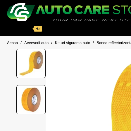
Categorii
Detailing auto
Accesorii
Pache
Hot
home
Acasa
Accesorii auto
Kit-uri siguranta auto
Banda reflectoriz