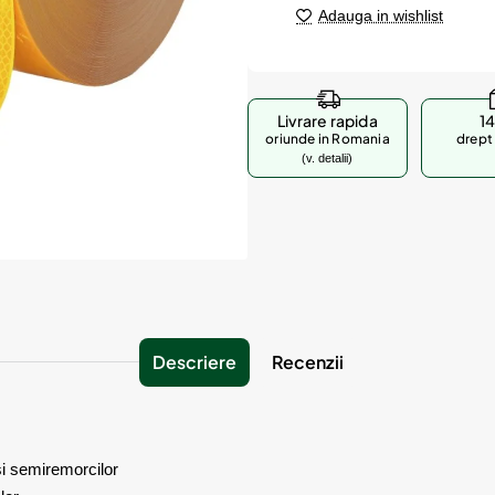
Adauga in wishlist
Livrare rapida
14
oriunde in Romania
drept 
(v. detalii)
Descriere
Recenzii
si semiremorcilor