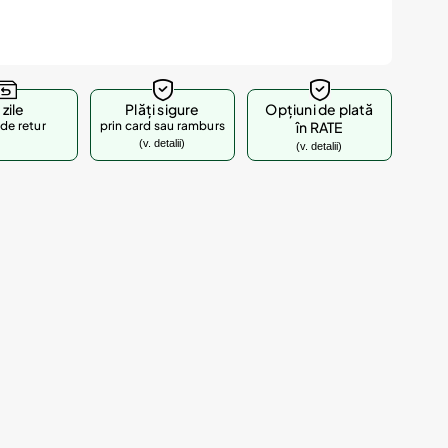
 zile
Plăți sigure
Opțiuni de plată
de retur
prin card sau ramburs
în RATE
(v. detalii)
(v. detalii)