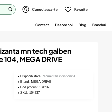
Conecteaza-te
Favorite
Contact
Despre noi
Blog
Branduri
izanta mn tech galben
 104, MEGA DRIVE
Disponibilitate:
Momentan indisponibil
Brand:
MEGA DRIVE
Cod produs:
104237
SKU:
104237