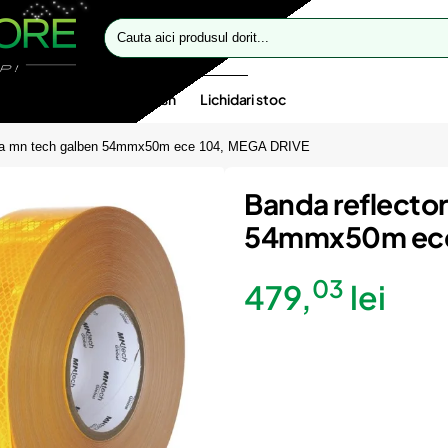
Cauta
aici
produsul
dorit...
te speciale
Oferte flash
Lichidari stoc
anta mn tech galben 54mmx50m ece 104, MEGA DRIVE
Banda reflector
54mmx50m ece
03
479,
lei