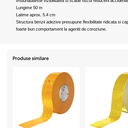
Imbunatateste vizibilitatea si scade riscul reducerii accident
Lungime 50 m
Latime aprox. 5.4 cm
Structura benzii adezive presupune flexibilitate ridicata si ca
foarte bun comportament la agentii de coroziune.
Produse similare