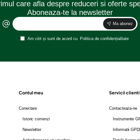
rimul care afla despre reduceri si oferte sp
Aboneaza-te la newsletter
Ma abonez
Am citit și sunt de acord cu
Politica de confidențialitate
Contul meu
Servicii clienti
Conectare
Contacteaza-ne
Istoric comenzi
Instrumente 
Newsletter
Informatii GP