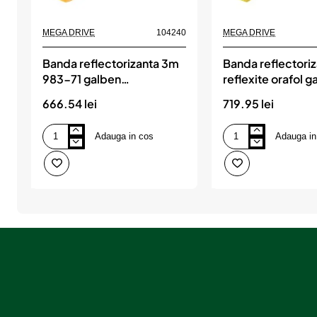
MEGA DRIVE
104240
MEGA DRIVE
Banda reflectorizanta 3m
Banda reflectori
983-71 galben
reflexite orafol g
53.5mmx50m ece 104,
50mmx50m ece 
666.54 lei
719.95 lei
MEGA DRIVE
MEGA DRIVE
Adauga in cos
Adauga in
Banda
Banda
reflectorizanta
reflectorizanta
3m
reflexite
983-
orafol
71
galben
galben
50mmx50m
53.5mmx50m
ece
ece
104,
104,
MEGA
MEGA
DRIVE
DRIVE