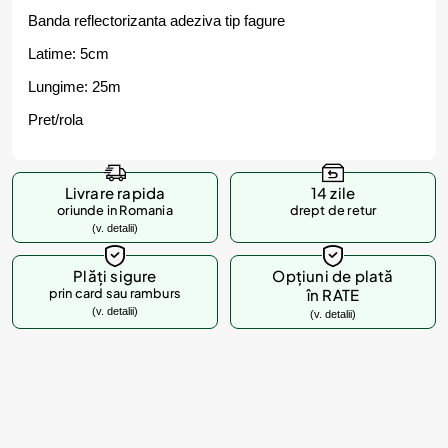
Banda reflectorizanta adeziva tip fagure
Latime: 5cm
Lungime: 25m
Pret/rola
Livrare rapida
14 zile
oriunde in Romania
drept de retur
(v. detalii)
Plăți sigure
Opțiuni de plată
prin card sau ramburs
în RATE
(v. detalii)
(v. detalii)