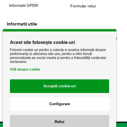
Informatii GPDR
Formular retur
Informatii utile
Despre noi
Politica de confidențialitate
Acest site folosește cookie-uri
Stiri si noutati
Politica de retur
Folosim cookie-uri pentru a colecta si analiza informații despre
Politica de cookie
performanța și utilizarea site-ului, pentru a oferi funcții
Termeni si conditii
personalizate pe social media și pentru a îmbunătăți conținutul
reclamelor.
Află despre cookie
Acceptă cookie-uri
Configurare
Copyright AutoCareStore.ro © 2026 Toate drepturile rezervate.
Refuz