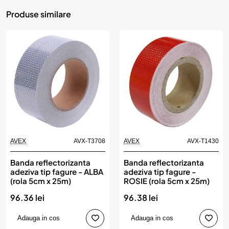
Produse similare
AVEX
AVX-T3708
AVEX
AVX-T1430
Banda reflectorizanta
Banda reflectorizanta
adeziva tip fagure - ALBA
adeziva tip fagure -
(rola 5cm x 25m)
ROSIE (rola 5cm x 25m)
96.36 lei
96.38 lei
Adauga in cos
Adauga in cos