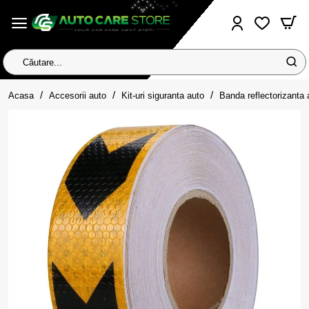
Căutare...
home
Acasa
Accesorii auto
Kit-uri siguranta auto
Banda reflectorizant