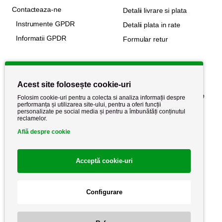
Contacteaza-ne
Detalii livrare si plata
Instrumente GPDR
Detalii plata in rate
Informatii GPDR
Formular retur
Informatii utile
Acest site folosește cookie-uri
Despre noi
Politica de confidențialitate
Folosim cookie-uri pentru a colecta si analiza informații despre
performanța și utilizarea site-ului, pentru a oferi funcții
Stiri si noutati
Politica de retur
personalizate pe social media și pentru a îmbunătăți conținutul
reclamelor.
Politica de cookie
Termeni si conditii
Află despre cookie
Acceptă cookie-uri
Configurare