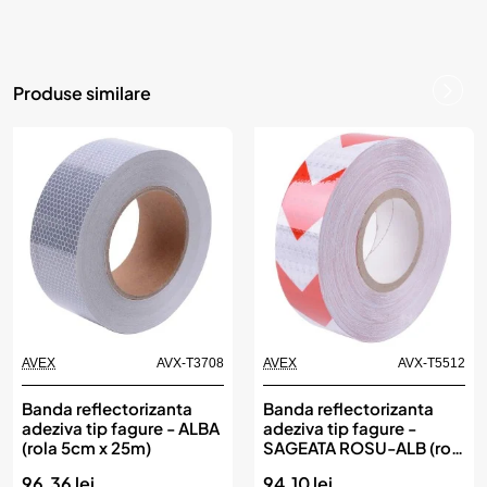
Produse similare
AVEX
AVX-T3708
AVEX
AVX-T5512
Banda reflectorizanta
Banda reflectorizanta
adeziva tip fagure - ALBA
adeziva tip fagure -
(rola 5cm x 25m)
SAGEATA ROSU-ALB (rola
5cm x 25m)
96.36 lei
94.10 lei