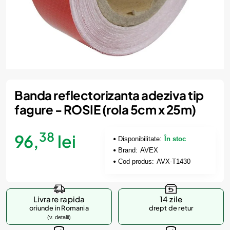
Banda reflectorizanta adeziva tip
fagure - ROSIE (rola 5cm x 25m)
38
96,
lei
Disponibilitate:
În stoc
Brand:
AVEX
Cod produs:
AVX-T1430
Livrare rapida
14 zile
oriunde in Romania
drept de retur
(v. detalii)