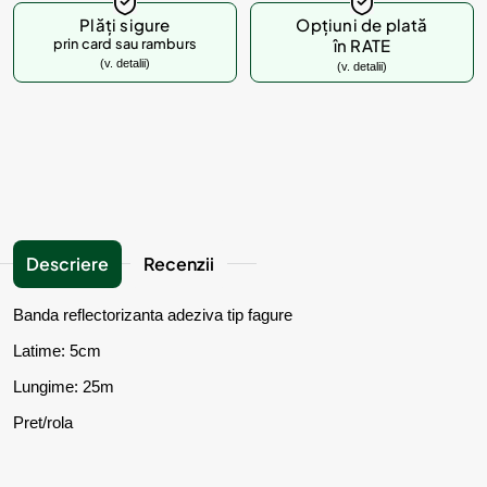
Plăți sigure
Opțiuni de plată
prin card sau ramburs
în RATE
(v. detalii)
(v. detalii)
Descriere
Recenzii
Banda reflectorizanta adeziva tip fagure
Latime: 5cm
Lungime: 25m
Pret/rola