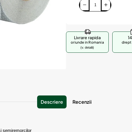
Livrare rapida
14
oriunde in Romania
drept 
(v. detalii)
Descriere
Recenzii
si semiremorcilor