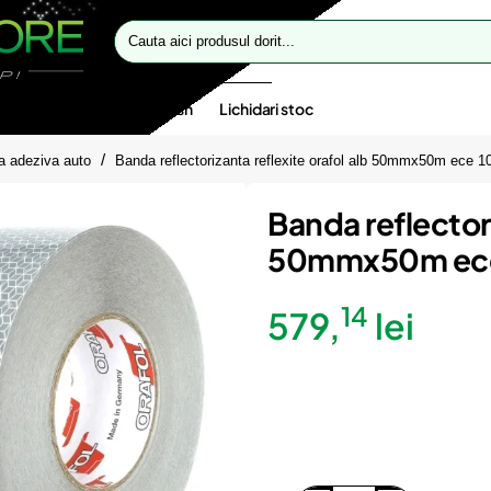
Cauta
aici
produsul
dorit...
te speciale
Oferte flash
Lichidari stoc
ta adeziva auto
Banda reflectorizanta reflexite orafol alb 50mmx50m ece
Banda reflectori
50mmx50m ece
14
579,
lei