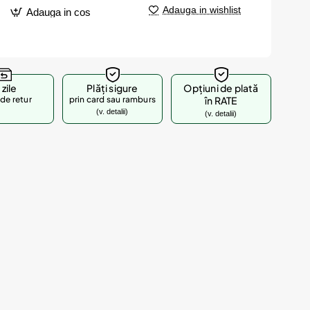
Adauga in wishlist
Adauga in cos
 zile
Plăți sigure
Opțiuni de plată
de retur
prin card sau ramburs
în RATE
(v. detalii)
(v. detalii)