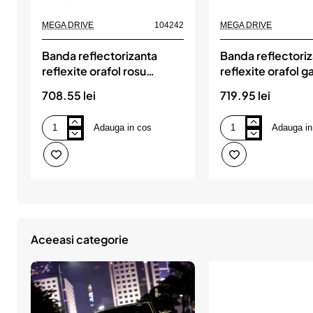
MEGA DRIVE
104242
MEGA DRIVE
Banda reflectorizanta
Banda reflectori
reflexite orafol rosu
reflexite orafol g
50mmx50m ece 104,
50mmx50m ece 
708.55 lei
719.95 lei
MEGA DRIVE
MEGA DRIVE
Adauga in cos
Adauga in
Banda
Banda
reflectorizanta
reflectorizanta
reflexite
reflexite
orafol
orafol
rosu
galben
50mmx50m
50mmx50m
ece
ece
104,
104,
MEGA
MEGA
DRIVE
DRIVE
Aceeasi categorie