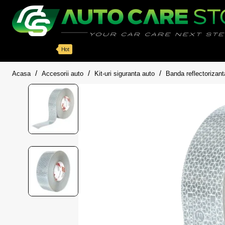
Categorii
Detailing auto
Accesorii
Pache
Hot
home
Acasa
Accesorii auto
Kit-uri siguranta auto
Banda reflectorizan