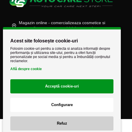
Magazin online - comercializeaza cosmetice si
accesorii auto, moto, atv, biciclete, camioane
(+40) 745 848 890
Acest site folosește cookie-uri
comenzi@autocarestore.ro
Folosim cookie-uri pentru a colecta si analiza informații despre
performanța și utilizarea site-ului, pentru a oferi funcții
personalizate pe social media și pentru a îmbunătăți conținutul
reclamelor.
Află despre cookie
Acceptă cookie-uri
Configurare
Refuz