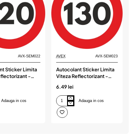
AVX-SEM022
AVEX
AVX-SEM023
T
t Sticker Limita
Autocolant Sticker Limita
flectorizant -
Viteza Reflectorizant -
130km/h
6.49 lei
1
Adauga in cos
Adauga in cos
Autocolant
B
Sticker
m
Limita
Viteza
g
nt
Reflectorizant
-
130km/h