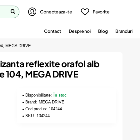
Conecteaza-te
Favorite
Contact
Despre noi
Blog
Branduri
 104, MEGA DRIVE
zanta reflexite orafol alb
 104, MEGA DRIVE
Disponibilitate:
În stoc
Brand:
MEGA DRIVE
Cod produs:
104244
SKU:
104244