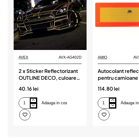
AVEX
AVX-AG402D
AMIO
AV
2 x Sticker Reflectorizant
Autocolant reflec
OUTLINE DECO, culoare
pentru camioane
GALBEN, dimensiune 1cm
40.16 lei
114.80 lei
x 8m
Adauga in cos
Adauga in
2
Autocolant
x
reflectorizant
Sticker
pentru
Reflectorizant
camioane
OUTLINE
2
DECO,
buc
culoare