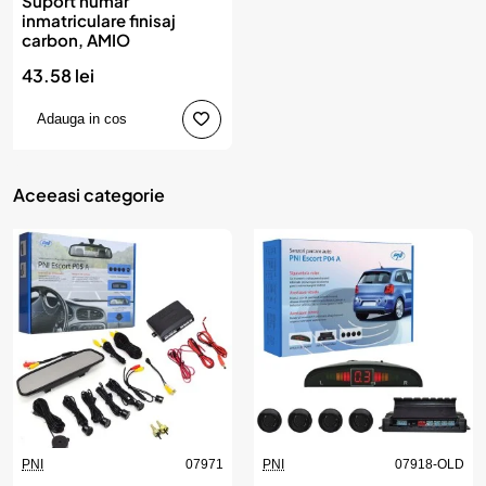
Suport numar
inmatriculare finisaj
carbon, AMIO
43.58 lei
Adauga in cos
Aceeasi categorie
PNI
07971
PNI
07918-OLD