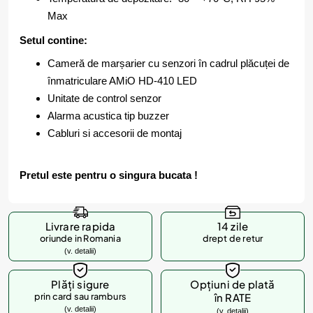
Max
Setul contine:
Cameră de marșarier cu senzori în cadrul plăcuței de
înmatriculare AMiO HD-410 LED
Unitate de control senzor
Alarma acustica tip buzzer
Cabluri si accesorii de montaj
Pretul este pentru o singura bucata !
Livrare rapida
14 zile
oriunde in Romania
drept de retur
(v. detalii)
Plăți sigure
Opțiuni de plată
prin card sau ramburs
în RATE
(v. detalii)
(v. detalii)