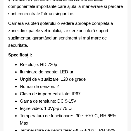
componentele importante care ajută la manevrare și parcare
sunt concentrate într-un singur loc.
Camera va oferi șoferului o vedere aproape completă a
zonei din spatele vehiculului, iar senzorii oferă suport
suplimentar, garantând un sentiment și mai mare de
securitate.
Specificații:
Rezoluție: HD 720p
Iluminare de noapte: LED-uri
Unghi de vizualizare: 120 de grade
Numar de senzori: 2
Clasa de impermeabilitate: IP67
Gama de tensiune: DC 9-15V
Ieșire video: 1.0Vp-p / 75 Ω
Temperatura de functionare: -30 ~ +70°C, RH 95%
Max
Temperatura de depozitare: -30 ~ +70°C, RH 95%