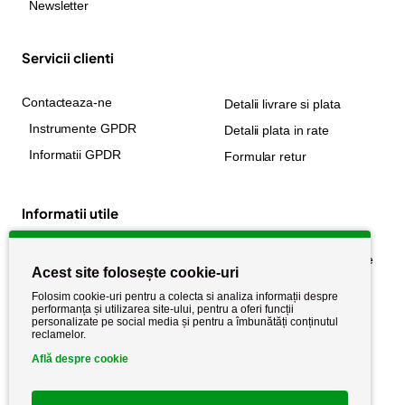
Newsletter
Servicii clienti
Contacteaza-ne
Detalii livrare si plata
Instrumente GPDR
Detalii plata in rate
Informatii GPDR
Formular retur
Informatii utile
Despre noi
Politica de confidențialitate
Acest site folosește cookie-uri
Stiri si noutati
Politica de retur
Folosim cookie-uri pentru a colecta si analiza informații despre
Politica de cookie
performanța și utilizarea site-ului, pentru a oferi funcții
Termeni si conditii
personalizate pe social media și pentru a îmbunătăți conținutul
reclamelor.
Află despre cookie