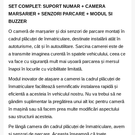
SET COMPLET: SUPORT NUMAR + CAMERA
MARSARIER + SENZORI PARCARE + MODUL SI
BUZZER
O cameră de marșarier și doi senzori de parcare montați în
cadrul plăcuței de înmatriculare, destinate instalării atât în
autoturisme, cât și în autoutilitare. Sarcina camerei este de
a transmite imaginea curentă în spatele vehiculului, ceea ce
va face cu siguranță mult mai ușoară parcarea și mersul
înapoi în locurile cu vizibilitate limitată.
Modul inovator de atașare a camerei la cadrul plăcuței de
înmatriculare facilitează semnificativ instalarea rapidă și
eficientă a acesteia în vehiculul nostru. Nu va trebui să ne
gândim suplimentar la pregătirea unui alt loc pentru cameră
în mașină sau să facem prea multe modificări aspectului
sau structurii acesteia.
Pe lângă camera din cadrul plăcuței de înmatriculare, avem
și senzori de parcare. Aceasta înseamnă că toate