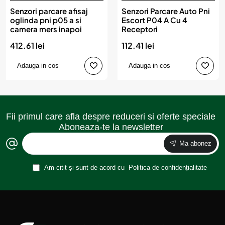
Senzori parcare afisaj
Senzori Parcare Auto Pni
oglinda pni p05 a si
Escort P04 A Cu 4
camera mers inapoi
Receptori
412.61 lei
112.41 lei
Adauga in cos
Adauga in cos
Fii primul care afla despre reduceri si oferte speciale
Aboneaza-te la newsletter
Ma abonez
Am citit și sunt de acord cu
Politica de confidențialitate