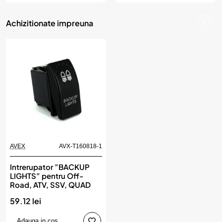
Achizitionate impreuna
AVEX
AVX-T160818-1
Intrerupator ”BACKUP
LIGHTS” pentru Off-
Road, ATV, SSV, QUAD
59.12 lei
Adauga in cos