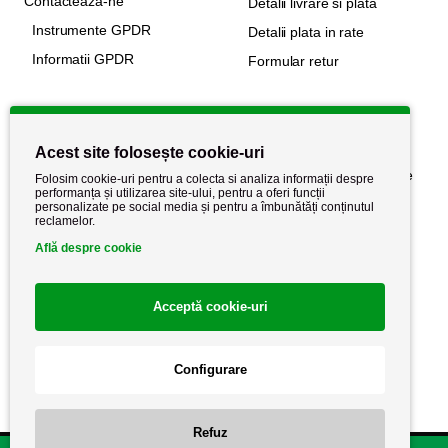
Contacteaza-ne
Detalii livrare si plata
Instrumente GPDR
Detalii plata in rate
Informatii GPDR
Formular retur
Informatii utile
Acest site folosește cookie-uri
Despre noi
Politica de confidențialitate
Folosim cookie-uri pentru a colecta si analiza informații despre
performanța și utilizarea site-ului, pentru a oferi funcții
Stiri si noutati
Politica de retur
personalizate pe social media și pentru a îmbunătăți conținutul
reclamelor.
Politica de cookie
Termeni si conditii
Află despre cookie
Acceptă cookie-uri
Configurare
Refuz
Copyright AutoCareStore.ro © 2026 Toate drepturile rezervate.