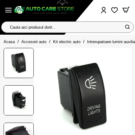
Cauta
aici
home
produsul
Acasa
Accesorii auto
Kit electric auto
Intrerupatoare lumini auxili
dorit...