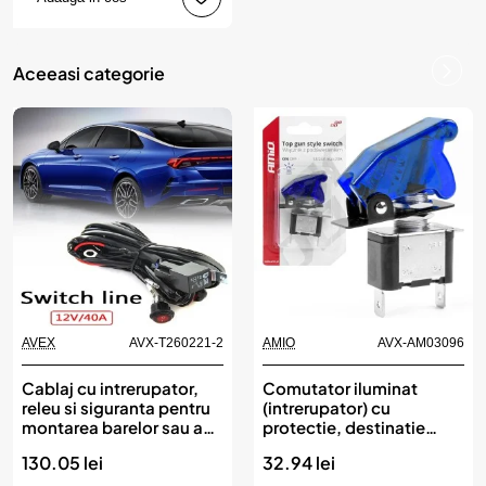
Aceeasi categorie
AVEX
AVX-T260221-2
AMIO
AVX-AM03096
Cablaj cu intrerupator,
Comutator iluminat
releu si siguranta pentru
(intrerupator) cu
montarea barelor sau a
protectie, destinatie
proiectoarelor LED
auto, moto, ATV, SSV,
130.05 lei
32.94 lei
Off-Road, model TOP
GUN, tensiune 12V - 24V,