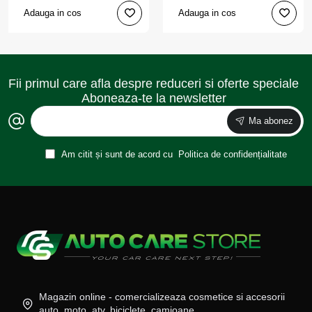
culoare Albastra, AMIO
Adauga in cos
Adauga in cos
Fii primul care afla despre reduceri si oferte speciale
Aboneaza-te la newsletter
Ma abonez
Am citit și sunt de acord cu
Politica de confidențialitate
Magazin online - comercializeaza cosmetice si accesorii
auto, moto, atv, biciclete, camioane