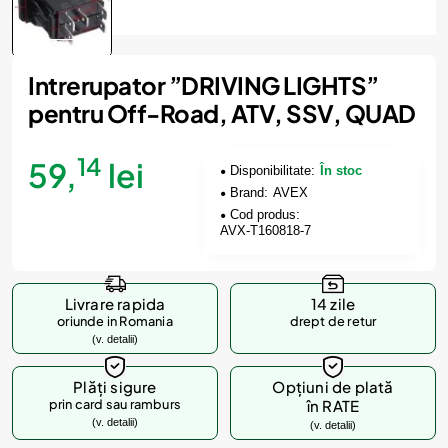
Intrerupator ”DRIVING LIGHTS”
pentru Off-Road, ATV, SSV, QUAD
14
59,
lei
Disponibilitate:
În stoc
Brand:
AVEX
Cod produs:
AVX-T160818-7
Livrare rapida
14 zile
oriunde in Romania
drept de retur
(v. detalii)
Plăți sigure
Opțiuni de plată
prin card sau ramburs
în RATE
(v. detalii)
(v. detalii)