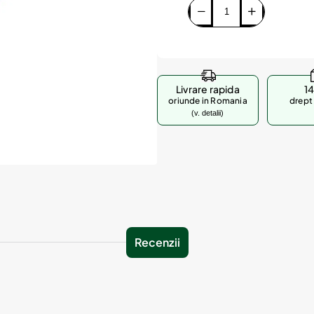
Livrare rapida
14
oriunde in Romania
drept 
(v. detalii)
Recenzii