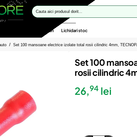
Cauta
aici
produsul
dorit...
te speciale
Oferte flash
Lichidari stoc
auto
Set 100 mansoane electrice izolate total rosii cilindric 4mm, TECNO
Set 100 mansoan
rosii cilindri
94
26,
lei