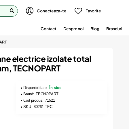
Conecteaza-te
Favorite
Contact
Despre noi
Blog
Branduri
PART
e electrice izolate total
c 4mm, TECNOPART
Disponibilitate:
În stoc
Brand:
TECNOPART
Cod produs:
71521
SKU:
80261-TEC