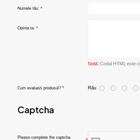
Numele tău:
Opinia ta:
Notă:
Codul HTML este citi
C
Rău
Cum evaluezi produsul?
u
Captcha
m
e
v
Please complete the captcha