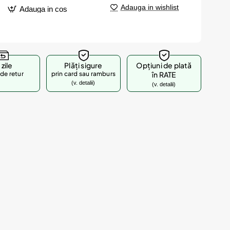
Adauga in wishlist
Adauga in cos
 zile
Plăți sigure
Opțiuni de plată
de retur
prin card sau ramburs
în RATE
(v. detalii)
(v. detalii)