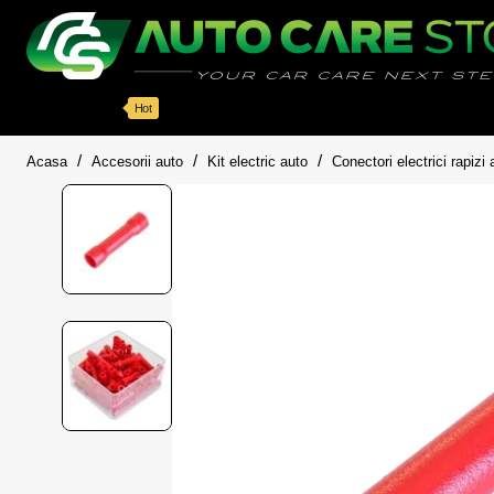
Categorii
Detailing auto
Accesorii
Pache
Hot
home
Acasa
Accesorii auto
Kit electric auto
Conectori electrici rapizi 