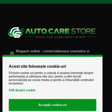
s
u
l
?
Magazin online - comercializeaza cosmetice si
accesorii auto, moto, atv, biciclete, camioane
(+40) 745 848 890
Acest site folosește cookie-uri
Folosim cookie-uri pentru a colecta si analiza informații despre
comenzi@autocarestore.ro
performanța și utilizarea site-ului, pentru a oferi funcții
personalizate pe social media și pentru a îmbunătăți conținutul
reclamelor.
Află despre cookie
Acceptă cookie-uri