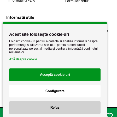
Informatii GPDR
Formular retur
Informatii utile
Despre noi
Politica de confidențialitate
Acest site folosește cookie-uri
Stiri si noutati
Politica de retur
Folosim cookie-uri pentru a colecta si analiza informații despre
Politica de cookie
performanța și utilizarea site-ului, pentru a oferi funcții
Termeni si conditii
personalizate pe social media și pentru a îmbunătăți conținutul
reclamelor.
Află despre cookie
Acceptă cookie-uri
Configurare
Copyright AutoCareStore.ro © 2026 Toate drepturile rezervate.
Refuz
Adauga in cos