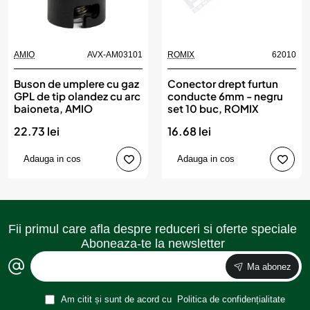
AMIO
AVX-AM03101
ROMIX
62010
Buson de umplere cu gaz
Conector drept furtun
GPL de tip olandez cu arc
conducte 6mm - negru
baioneta, AMIO
set 10 buc, ROMIX
22.73 lei
16.68 lei
Adauga in cos
Adauga in cos
Fii primul care afla despre reduceri si oferte speciale
Aboneaza-te la newsletter
Ma abonez
Am citit și sunt de acord cu
Politica de confidențialitate