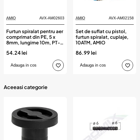
AMIO
AVX-AM02603
AMIO
AVX-AM02158
Furtun spiralat pentru aer
Set de suflat cu pistol,
comprimat din PE, 5 x
furtun spiralat, cuplaje,
8mm, lungime 10m, PT-
10ATM, AMIO
04, AMIO
54.24 lei
86.99 lei
Adauga in cos
Adauga in cos
Aceeasi categorie