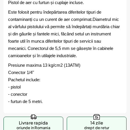
Pistol de aer cu furtun și cuplaje incluse.
Este folosit pentru îndepărtarea diferitelor tipuri de
contaminanți cu un curent de aer comprimat.
Diametrul mic
al vârfului pistolului vă permite să îndepărtați murdăria chiar
și din găurile și fantele mici, făcând setul un instrument
foarte util în munca diferitelor tipuri de servicii sau
mecanici. Conectorul de 5,5 mm se găsește în cabinele
camioanelor și în utilajele industriale.
Presiune maxima 13 kg/cm2 (13ATM)
Conector 1/4"
Pachetul include:
- pistol
- conector
- furtun de 5 metri.
Livrare rapida
14 zile
oriunde in Romania
drept de retur