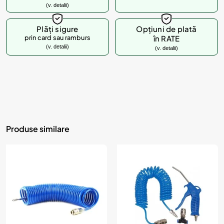
(v. detalii)
Plăți sigure
Opțiuni de plată
prin card sau ramburs
în RATE
(v. detalii)
(v. detalii)
Produse similare