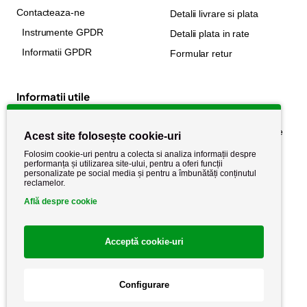
Contacteaza-ne
Detalii livrare si plata
Instrumente GPDR
Detalii plata in rate
Informatii GPDR
Formular retur
Informatii utile
Despre noi
Politica de confidențialitate
Acest site folosește cookie-uri
Stiri si noutati
Politica de retur
Folosim cookie-uri pentru a colecta si analiza informații despre
performanța și utilizarea site-ului, pentru a oferi funcții
Politica de cookie
Termeni si conditii
personalizate pe social media și pentru a îmbunătăți conținutul
reclamelor.
Află despre cookie
Acceptă cookie-uri
Configurare
Copyright AutoCareStore.ro © 2026 Toate drepturile rezervate.