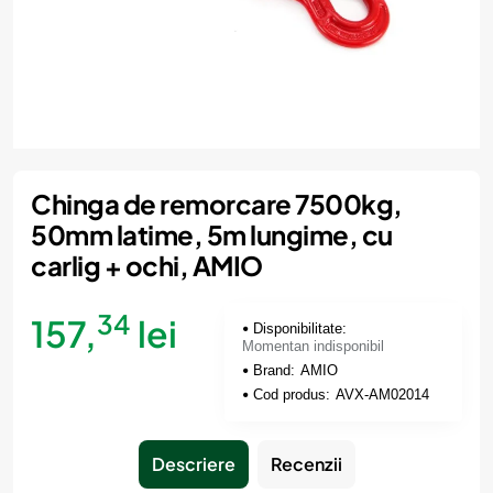
Momentan indisponibil
Chinga de remorcare 7500kg,
50mm latime, 5m lungime, cu
carlig + ochi, AMIO
34
157,
lei
Disponibilitate:
Momentan indisponibil
Brand:
AMIO
Cod produs:
AVX-AM02014
Descriere
Recenzii