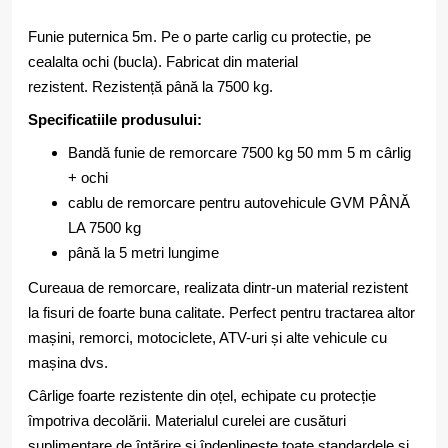
Funie puternica 5m. Pe o parte carlig cu protectie, pe
cealalta ochi (bucla). Fabricat din material
rezistent. Rezistență până la 7500 kg.
Specificatiile produsului:
Bandă funie de remorcare 7500 kg 50 mm 5 m cârlig
+ ochi
cablu de remorcare pentru autovehicule GVM PÂNĂ
LA 7500 kg
până la 5 metri lungime
Cureaua de remorcare, realizata dintr-un material rezistent
la fisuri de foarte buna calitate. Perfect pentru tractarea altor
mașini, remorci, motociclete, ATV-uri și alte vehicule cu
mașina dvs.
Cârlige foarte rezistente din oțel, echipate cu protecție
împotriva decolării. Materialul curelei are cusături
suplimentare de întărire și îndeplinește toate standardele și