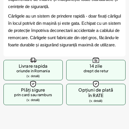
cerințele de siguranță.
Cârligele au un sistem de prindere rapidă - doar fixați cârligul
în locul potrivit din mașină și este gata. Echipat cu un sistem
de protecție împotriva deconectarii accidentale a cablului de
remorcare. Cârligele sunt fabricate din oțel gros, făcându-le
foarte durabile și asigurând siguranță maximă de utilizare.
Livrare rapida
14 zile
oriunde in Romania
drept de retur
(v. detalii)
Plăți sigure
Opțiuni de plată
prin card sau ramburs
în RATE
(v. detalii)
(v. detalii)