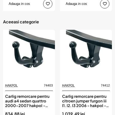
Adauga in cos
Adauga in cos
Aceeasi categorie
HAKPOL
74403
HAKPOL
74412
Carlig remorcare pentru
Carlig remorcare pentru
audi a4 sedan quattro
citroen jumper furgon iii
2000-2007 hakpol -
l1. l2. l3 2006 - hakpol -
modul electric
modul electric
834.88 lei
1,039.49 lei
compatibil ean 78110
compatibil ean 78110