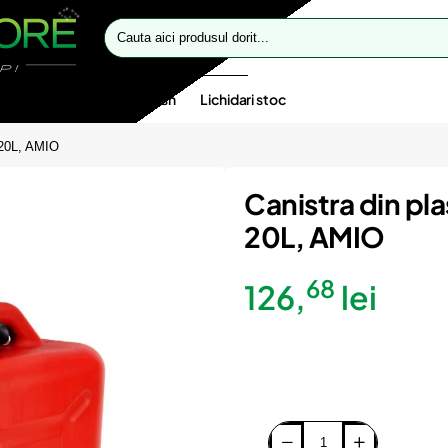
Cauta
aici
produsul
dorit...
te speciale
Oferte flash
Lichidari stoc
e 20L, AMIO
Canistra din pla
20L, AMIO
68
126,
lei