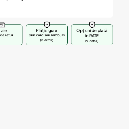
 zile
Plăți sigure
Opțiuni de plată
de retur
prin card sau ramburs
în RATE
(v. detalii)
(v. detalii)