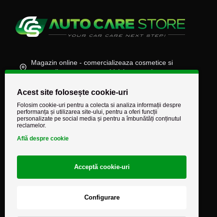
Magazin online - comercializeaza cosmetice si
accesorii auto, moto, atv, biciclete, camioane
(+40) 745 848 890
Acest site folosește cookie-uri
Folosim cookie-uri pentru a colecta si analiza informații despre
comenzi@autocarestore.ro
performanța și utilizarea site-ului, pentru a oferi funcții
personalizate pe social media și pentru a îmbunătăți conținutul
reclamelor.
Află despre cookie
Acceptă cookie-uri
Configurare