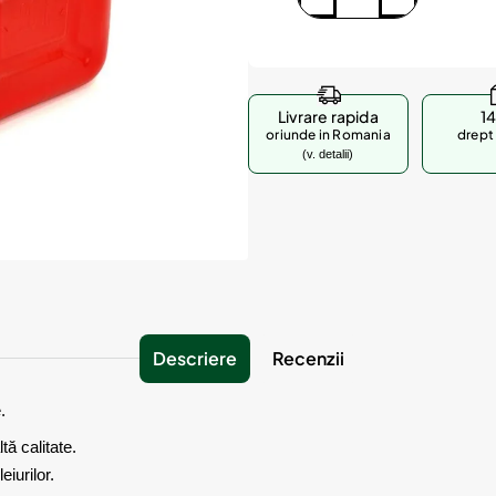
Livrare rapida
14
oriunde in Romania
drept 
(v. detalii)
Descriere
Recenzii
.
tă calitate.
eiurilor.